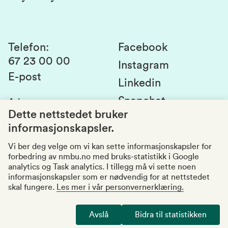
Laboratorier og tjenester
Presse
Canvas
Bærekraftige NMBU
Kontakt oss
Studier og emner
Telefon
:
Facebook
67 23 00 00
Studenttinget
Instagram
E-post
Linkedin
Lag og foreninger
Snapchat
Adresse
:
Si fra om avvik
Postboks 5003
Dette nettstedet bruker
1432 Ås
informasjonskapsler.
Kvalitet i utdanningen
Organisasjonsnummer
:
969159570
Vi ber deg velge om vi kan sette informasjonskapsler for
forbedring av nmbu.no med bruks-statistikk i Google
Besøksadresser
analytics og Task analytics. I tillegg må vi sette noen
informasjonskapsler som er nødvendig for at nettstedet
skal fungere.
Les mer i vår personvernerklæring.
Tilgjengelighetserklæring
Personvernerklæring
Avslå
Bidra til statistikken
Endre cookies