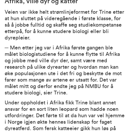
Afrika, ville dyr og katter
Veien var ikke helt strømlinjeformet for Trine etter
at hun sluttet på videregående i første klasse, for
så å jobbe fulltid og skaffe seg studiekompetanse
etterpå, for å kunne studere biologi eller bli
dyrepleier.
─ Men etter jeg var i Afrika første gangen ble
målet biologistudiene for å kunne flytte til Afrika
og jobbe med ville dyr der, samt være med
research på ulike dyrearter og hvordan man kan
øke populasjonen ute i det fri og beskytte de mot
farer som mange av artene er utsatt for. Det var
målet mitt og derfor endte jeg på NMBU for å
studere biologi, sier Trine.
Under oppholdet i Afrika fikk Trine blant annet
ansvar for en sort liten leopard som hadde noen
utfordringer. Det førte til at da hun var vel hjemme
i Norge igjen økte hennes lidenskap for faget
dyreatferd. Som fersk katteeier gikk hun løs på