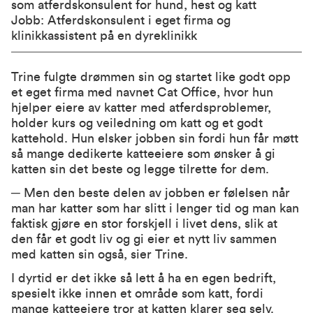
som atferdskonsulent for hund, hest og katt
Jobb: Atferdskonsulent i eget firma og
klinikkassistent på en dyreklinikk
Trine fulgte drømmen sin og startet like godt opp
et eget firma med navnet Cat Office, hvor hun
hjelper eiere av katter med atferdsproblemer,
holder kurs og veiledning om katt og et godt
kattehold. Hun elsker jobben sin fordi hun får møtt
så mange dedikerte katteeiere som ønsker å gi
katten sin det beste og legge tilrette for dem.
─ Men den beste delen av jobben er følelsen når
man har katter som har slitt i lenger tid og man kan
faktisk gjøre en stor forskjell i livet dens, slik at
den får et godt liv og gi eier et nytt liv sammen
med katten sin også, sier Trine.
I dyrtid er det ikke så lett å ha en egen bedrift,
spesielt ikke innen et område som katt, fordi
mange katteeiere tror at katten klarer seg selv.