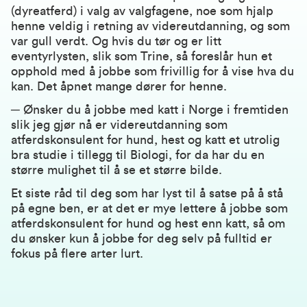
(dyreatferd) i valg av valgfagene, noe som hjalp
henne veldig i retning av videreutdanning, og som
var gull verdt. Og hvis du tør og er litt
eventyrlysten, slik som Trine, så foreslår hun et
opphold med å jobbe som frivillig for å vise hva du
kan. Det åpnet mange dører for henne.
─ Ønsker du å jobbe med katt i Norge i fremtiden
slik jeg gjør nå er videreutdanning som
atferdskonsulent for hund, hest og katt et utrolig
bra studie i tillegg til Biologi, for da har du en
større mulighet til å se et større bilde.
Et siste råd til deg som har lyst til å satse på å stå
på egne ben, er at det er mye lettere å jobbe som
atferdskonsulent for hund og hest enn katt, så om
du ønsker kun å jobbe for deg selv på fulltid er
fokus på flere arter lurt.