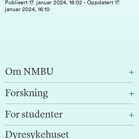
Publisert
17. januar 2024, 16:02
-
Oppdatert
17.
januar 2024, 16:10
Om NMBU
Forskning
Om oss
Finn en ansatt
For studenter
Forskning
Jobb hos oss
Innovasjon
Dyresykehuset
Alumni
Studentlivet