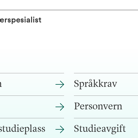
ærspesialist
n
Språkkrav
Personvern
studieplass
Studieavgift