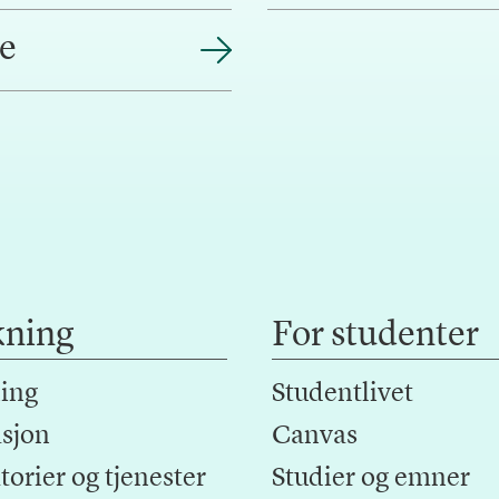
e
kning
For studenter
ing
Studentlivet
sjon
Canvas
orier og tjenester
Studier og emner