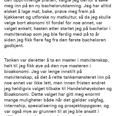
den opprinnelige planen, valgte jeg derfor å søke
meg inn på en ny bachelorutdanning. Jeg har alltid
elsket å lage mat, bake, prøve meg frem på
kjøkkenet og utforske ny matkultur, så da jeg skulle
velge bort økonomi til fordel for noe annet, var
valget enkelt; høsten etter startet jeg på bachelor i
matvitenskap som jeg ble ferdig med på to år
siden jeg fikk flere fag fra den første bacheloren
godkjent.
Tanken var deretter å ta en master i matvitenskap,
helt til jeg fikk øye på den nye masteren i
bioøkonomi. Jeg var lenge innstilt på
matvitenskap, så det å rette tankemønsteret inn på
noe annet var ikke lett, men innen fristen endret
jeg heldigvis valget tilbake til Handelshøyskolen og
Bioøkonomi. Dette valget har gitt meg enormt
mange muligheter både når det gjelder valgfag,
internship, spesialisering og prosjektoppgaver, og
var også mye av grunnen til at jeg ble ansatt i