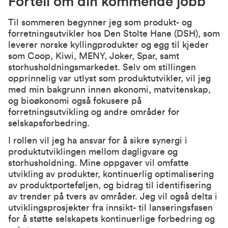
Fortell om din kommende jobb
Til sommeren begynner jeg som produkt- og
forretningsutvikler hos Den Stolte Hane (DSH), som
leverer norske kyllingprodukter og egg til kjeder
som Coop, Kiwi, MENY, Joker, Spar, samt
storhusholdningsmarkedet. Selv om stillingen
opprinnelig var utlyst som produktutvikler, vil jeg
med min bakgrunn innen økonomi, matvitenskap,
og bioøkonomi også fokusere på
forretningsutvikling og andre områder for
selskapsforbedring.
I rollen vil jeg ha ansvar for å sikre synergi i
produktutviklingen mellom dagligvare og
storhusholdning. Mine oppgaver vil omfatte
utvikling av produkter, kontinuerlig optimalisering
av produktporteføljen, og bidrag til identifisering
av trender på tvers av områder. Jeg vil også delta i
utviklingsprosjekter fra innsikt- til lanseringsfasen
for å støtte selskapets kontinuerlige forbedring og