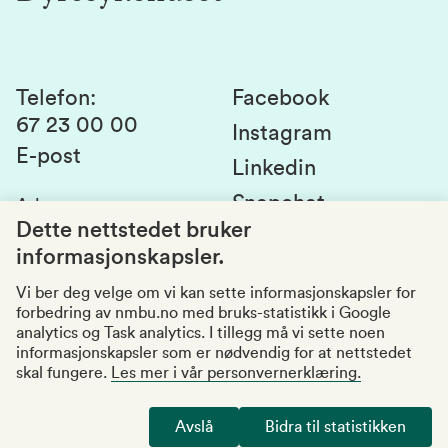
Laboratorier og tjenester
Presse
Canvas
Bærekraftige NMBU
Kontakt oss
Studier og emner
Telefon
:
Facebook
67 23 00 00
Studenttinget
Instagram
E-post
Linkedin
Lag og foreninger
Snapchat
Adresse
:
Si fra om avvik
Postboks 5003
Dette nettstedet bruker
1432 Ås
informasjonskapsler.
Kvalitet i utdanningen
Organisasjonsnummer
:
969159570
Vi ber deg velge om vi kan sette informasjonskapsler for
forbedring av nmbu.no med bruks-statistikk i Google
Besøksadresser
analytics og Task analytics. I tillegg må vi sette noen
informasjonskapsler som er nødvendig for at nettstedet
skal fungere.
Les mer i vår personvernerklæring.
Tilgjengelighetserklæring
Personvernerklæring
Avslå
Bidra til statistikken
Endre cookies