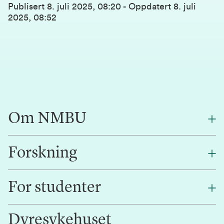
Publisert
8. juli 2025, 08:20
-
Oppdatert
8. juli
2025, 08:52
Om NMBU
Forskning
Om oss
Finn en ansatt
For studenter
Forskning
Jobb hos oss
Innovasjon
Dyresykehuset
Alumni
Studentlivet