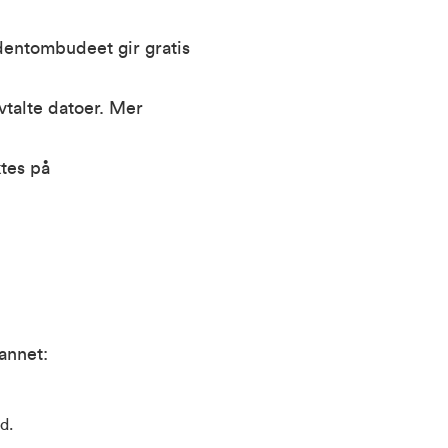
dentombudeet gir gratis
vtalte datoer. Mer
tes på
annet:
d.