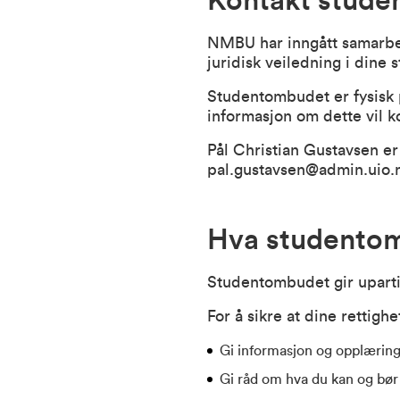
Kontakt stud
NMBU har inngått samarbei
juridisk veiledning i dine 
Studentombudet er fysisk 
informasjon om dette vil 
Pål Christian Gustavsen e
pal.gustavsen@admin.uio.
Hva studentom
Studentombudet gir upartisk
For å sikre at dine rettig
Gi informasjon og opplæring 
Gi råd om hva du kan og bør f