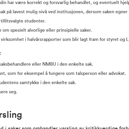
din har være korrekt og forsvarlig behandlet, og eventuelt hje
 sak på lavest mulig nivå ved institusjonen, dersom saken egner s
illitsvalgte studenter.
om spesielt alvorlige eller prinsipielle saker.
irksomhet i halvårsrapporter som blir lagt fram for styret og 
:
 saksbehandlere eller NMBU i den enkelte sak.
t, som for eksempel å fungere som talsperson eller advokat.
udentens samtykke i den enkelte sak.
sere seg.
rsling
 i saker som omhandler varsling av kritikkverdige forh