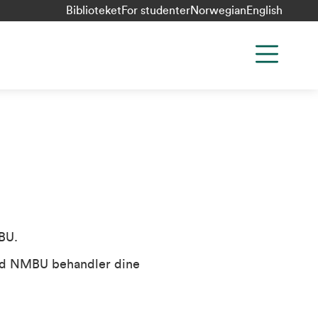
Biblioteket
For studenter
Norwegian
English
BU.
ved NMBU behandler dine