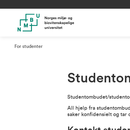
For studenter
Studento
Studentombudet/studento
All hjelp fra studentombu
saker konfidensielt og ta