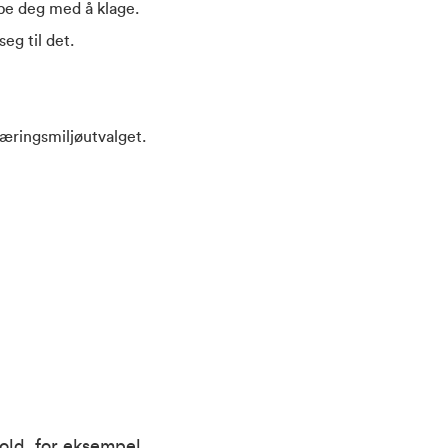
lpe deg med å klage.
eg til det.
Læringsmiljøutvalget.
old, for eksempel