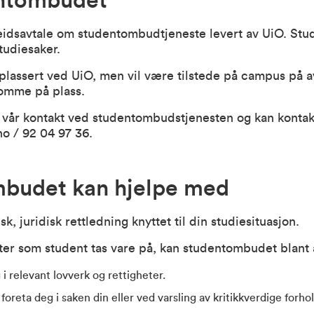
entombudet
dsavtale om studentombudtjeneste levert av UiO. Stu
studiesaker.
plassert ved UiO, men vil være tilstede på campus på a
komme på plass.
r vår kontakt ved studentombudstjenesten og kan kontak
no
/ 92 04 97 36.
budet kan hjelpe med
, juridisk rettledning knyttet til din studiesituasjon.
heter som student tas vare på, kan studentombudet blant 
i relevant lovverk og rettigheter.
oreta deg i saken din eller ved varsling av kritikkverdige forhol