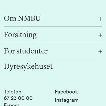
Om NMBU
Forskning
Om oss
Finn en ansatt
For studenter
Forskning
Jobb hos oss
Innovasjon
Dyresykehuset
Alumni
Studentlivet
Laboratorier og tjenester
Presse
Canvas
Bærekraftige NMBU
Kontakt oss
Studier og emner
Telefon
:
Facebook
67 23 00 00
Studenttinget
Instagram
E-post