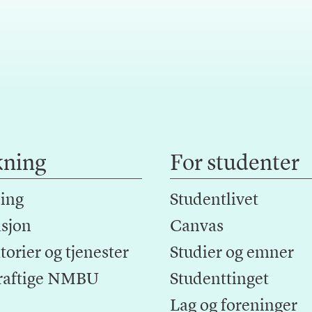
kning
For studenter
ing
Studentlivet
sjon
Canvas
orier og tjenester
Studier og emner
raftige NMBU
Studenttinget
Lag og foreninger