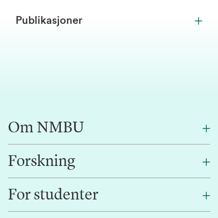
Publikasjoner
Om NMBU
Forskning
Om oss
Finn en ansatt
For studenter
Forskning
Jobb hos oss
Innovasjon