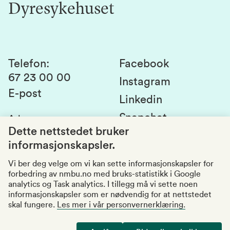
Dyresykehuset
Alumni
Studentlivet
Laboratorier og tjenester
Presse
Canvas
Bærekraftige NMBU
Kontakt oss
Studier og emner
Telefon
:
Facebook
67 23 00 00
Studenttinget
Instagram
E-post
Linkedin
Lag og foreninger
Snapchat
Adresse
:
Si fra om avvik
Postboks 5003
Dette nettstedet bruker
1432 Ås
informasjonskapsler.
Kvalitet i utdanningen
Organisasjonsnummer
:
969159570
Vi ber deg velge om vi kan sette informasjonskapsler for
forbedring av nmbu.no med bruks-statistikk i Google
Besøksadresser
analytics og Task analytics. I tillegg må vi sette noen
informasjonskapsler som er nødvendig for at nettstedet
skal fungere.
Les mer i vår personvernerklæring.
Tilgjengelighetserklæring
Personvernerklæring