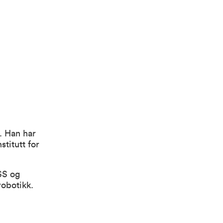
. Han har
stitutt for
SS og
robotikk.