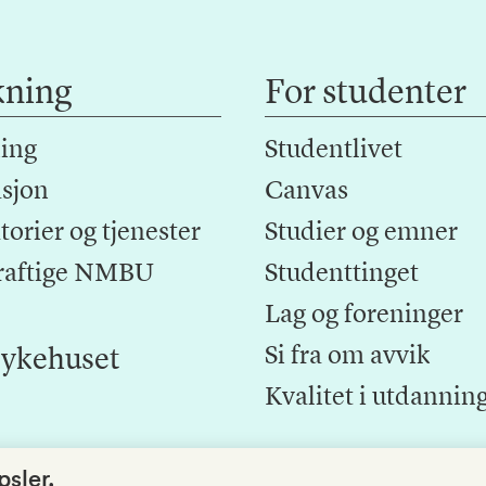
kning
For studenter
ing
Studentlivet
sjon
Canvas
orier og tjenester
Studier og emner
raftige NMBU
Studenttinget
Lag og foreninger
Si fra om avvik
ykehuset
Kvalitet i utdannin
sler.