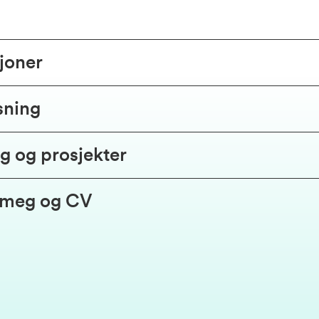
joner
sning
g og prosjekter
 meg og CV