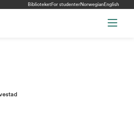
Biblioteket
For studenter
Norwegian
English
vestad