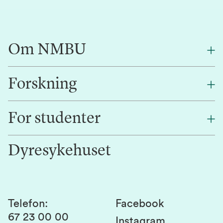
Om NMBU
Forskning
Om oss
Finn en ansatt
For studenter
Forskning
Jobb hos oss
Innovasjon
Dyresykehuset
Alumni
Studentlivet
Laboratorier og tjenester
Presse
Canvas
Bærekraftige NMBU
Kontakt oss
Studier og emner
Telefon
:
Facebook
67 23 00 00
Studenttinget
Instagram