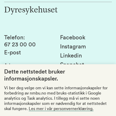
Innovasjon
Dyresykehuset
Alumni
Studentlivet
Laboratorier og tjenester
Presse
Canvas
Bærekraftige NMBU
Kontakt oss
Studier og emner
Telefon
:
Facebook
67 23 00 00
Studenttinget
Instagram
E-post
Linkedin
Lag og foreninger
Snapchat
Adresse
:
Si fra om avvik
Postboks 5003
Dette nettstedet bruker
1432 Ås
informasjonskapsler.
Kvalitet i utdanningen
Organisasjonsnummer
:
969159570
Vi ber deg velge om vi kan sette informasjonskapsler for
forbedring av nmbu.no med bruks-statistikk i Google
Besøksadresser
analytics og Task analytics. I tillegg må vi sette noen
informasjonskapsler som er nødvendig for at nettstedet
skal fungere.
Les mer i vår personvernerklæring.
Tilgjengelighetserklæring