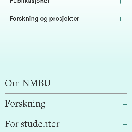
Publikasjoner
Forskning og prosjekter
Om NMBU
Forskning
Om oss
Finn en ansatt
For studenter
Forskning
Jobb hos oss