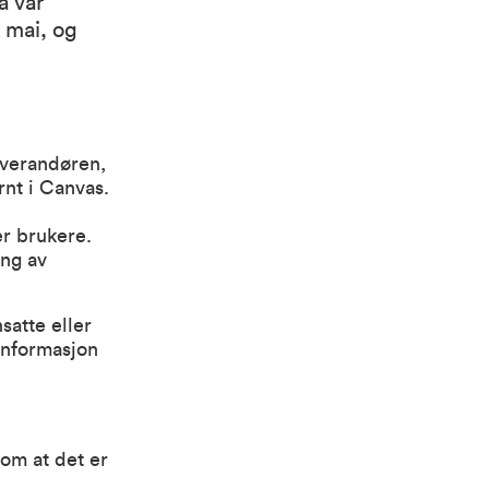
a vår
 mai, og
everandøren,
rnt i Canvas.
er brukere.
ing av
satte eller
informasjon
 om at det er