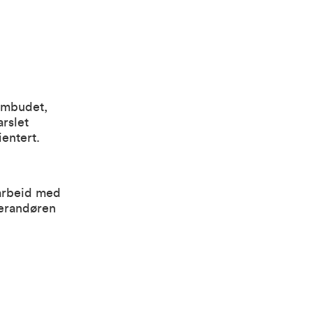
ombudet,
arslet
entert.
marbeid med
verandøren