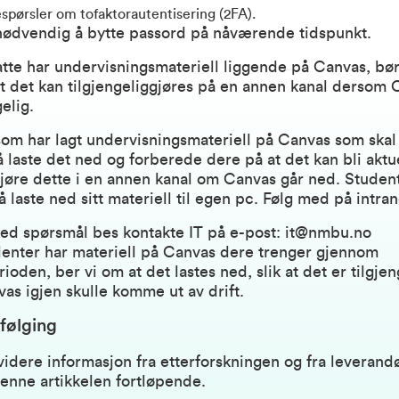
spørsler om tofaktorautentisering (2FA).
 nødvendig å bytte passord på nåværende tidspunkt.
te har undervisningsmateriell liggende på Canvas, bør
 at det kan tilgjengeliggjøres på en annen kanal dersom 
gelig.
om har lagt undervisningsmateriell på Canvas som skal 
laste det ned og forberede dere på at det kan bli aktue
gjøre dette i en annen kanal om Canvas går ned. Student
 laste ned sitt materiell til egen pc. Følg med på intran
ed spørsmål bes kontakte IT på e-post: it@nmbu.no
enter har materiell på Canvas dere trenger gjennom
oden, ber vi om at det lastes ned, slik at det er tilgjen
s igjen skulle komme ut av drift.
følging
videre informasjon fra etterforskningen og fra leverandø
enne artikkelen fortløpende.