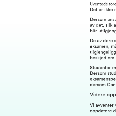
Uventede fore
Det er ikke
Dersom ansat
av det, slik
blir utilgjen
De av dere s
eksamen, må 
tilgjengelig
beskjed om å
Studenter m
Dersom stud
eksamensperi
dersom Canva
Videre opp
Vi avventer 
oppdatere d