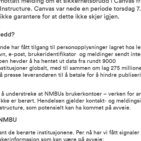
ottatt melding om et sikkerhetsbrudd i Canvas fr
Instructure. Canvas var nede en periode torsdag 7.
ke garantere for at dette ikke skjer igjen.
jedd?
 har fått tilgang til personopplysninger lagret hos l
n, e‑post, brukeridentifikator og meldinger sendt inte
en hevder å ha hentet ut data fra rundt 9000
stitusjoner globalt, med til sammen om lag 275 million
å presse leverandøren til å betale for å hindre publiser
g å understreke at NMBUs brukerkontoer – verken for an
ikke er berørt. Hendelsen gjelder kontakt‑ og meldings
nstructure, som potensielt kan ha kommet på avveie.
r NMBU
t de berørte institusjonene. Per nå har vi fått signaler
ukerinformasjon som kan være på avveie;