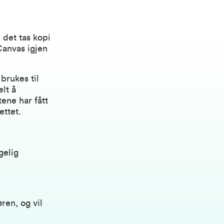
 det tas kopi
Canvas igjen
brukes til
lt å
ene har fått
ettet.
gelig
ren, og vil