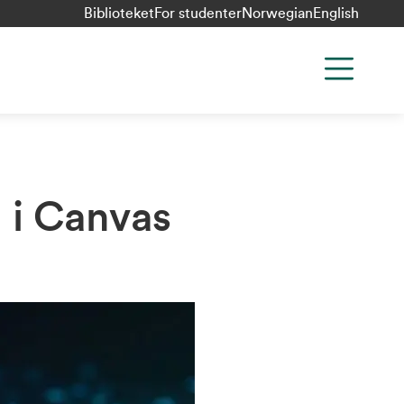
Biblioteket
For studenter
Norwegian
English
 i Canvas