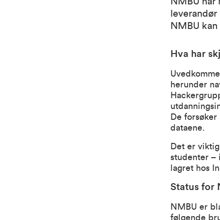
NMBU har m
leverandør 
NMBU kan ik
Hva har sk
Uvedkommende
herunder nav
Hackergrupp
utdanningsin
De forsøker 
dataene.
Det er vikti
studenter – 
lagret hos I
Status fo
NMBU er blan
følgende br