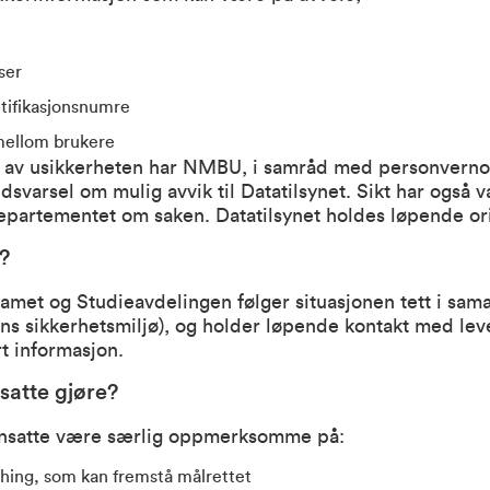
ser
tifikasjonsnumre
mellom brukere
 av usikkerheten har NMBU, i samråd med personvern
dsvarsel om mulig avvik til Datatilsynet. Sikt har også v
partementet om saken. Datatilsynet holdes løpende ori
?
amet og Studieavdelingen følger situasjonen tett i sa
ens sikkerhetsmiljø), og holder løpende kontakt med le
t informasjon.
satte gjøre?
 ansatte være særlig oppmerksomme på:
shing, som kan fremstå målrettet