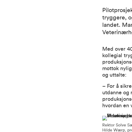
Pilotprosje
tryggere, o
landet. Man
Veterinærh
Med over 40 
kollegial try
produksjons
mottok nyli
og uttalte:
– For å sikr
utdanne og r
produksjonsd
hvordan en v
Rektor Solve Sæb
Hilde Wærp, pro