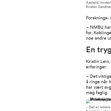
Aasland, forskn
Kristen Sandtrø
Forsknings- 
– NMBU har 
for. Kobling
noe andre u
En try
Kristin Lein
erfaringer:
– Det viktig
å ringe når 
har vært avg
meg faglig.
– Det er lettere