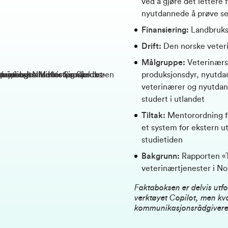
ved å gjøre det lettere 
nyutdannede å prøve seg
Finansiering:
Landbruks
Drift:
Den norske veter
Målgruppe:
Veterinærs
produksjonsdyr, nyutda
veterinærer og nyutda
studert i utlandet
Tiltak:
Mentorordning fo
et system for ekstern u
studietiden
Bakgrunn:
Rapporten «T
veterinærtjenester i N
Faktaboksen er delvis utf
verktøyet Copilot, men kva
kommunikasjonsrådgiver