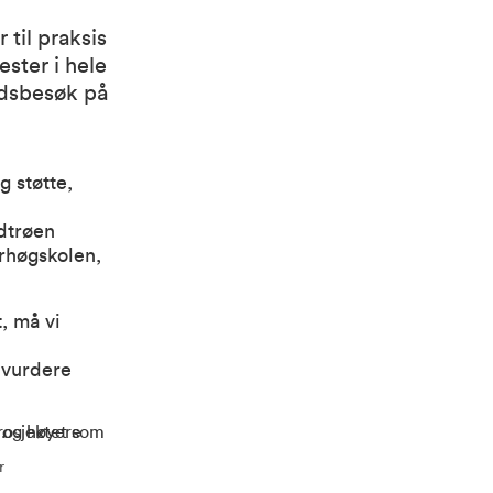
 til praksis
ester i hele
ådsbesøk på
g støtte,
dtrøen
rhøgskolen,
, må vi
i
 vurdere
r