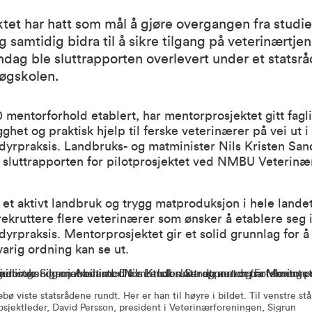
ktet har hatt som mål å gjøre overgangen fra studier
g samtidig bidra til å sikre tilgang på veterinærtjen
dag ble sluttrapporten overlevert under et statsr
øgskolen.
mentorforhold etablert, har mentorprosjektet gitt fagli
gghet og praktisk hjelp til ferske veterinærer på vei ut i
dyrpraksis. Landbruks- og matminister Nils Kristen San
g sluttrapporten for pilotprosjektet ved NMBU Veterinæ
e et aktivt landbruk og trygg matproduksjon i hele landet
ekruttere flere veterinærer som ønsker å etablere seg 
yrpraksis. Mentorprosjektet gir et solid grunnlag for å
arig ordning kan se ut.
ø viste statsrådene rundt. Her er han til høyre i bildet. Til venstre stå
sjektleder, David Persson, president i Veterinærforeningen, Sigrun