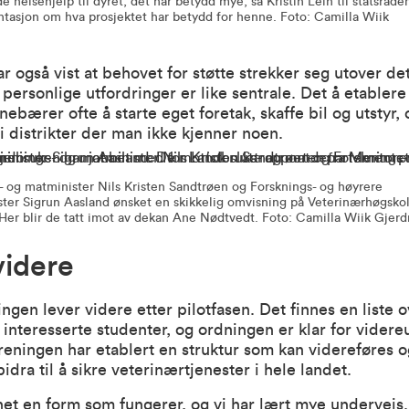
 helsehjelp til dyret, det har betydd mye, sa Kristin Lein til statsråde
ntasjon om hva prosjektet har betydd for henne. Foto: Camilla Wiik
ar også vist at behovet for støtte strekker seg utover det
 personlige utfordringer er like sentrale. Det å etabler
nebærer ofte å starte eget foretak, skaffe bil og utstyr, 
 i distrikter der man ikke kjenner noen.
 og matminister Nils Kristen Sandtrøen og Forsknings- og høyrere
ter Sigrun Aasland ønsket en skikkelig omvisning på Veterinærhøgsko
Her blir de tatt imot av dekan Ane Nødtvedt. Foto: Camilla Wiik Gjer
videre
gen lever videre etter pilotfasen. Det finnes en liste o
interesserte studenter, og ordningen er klar for videreu
eningen har etablert en struktur som kan videreføres o
idra til å sikre veterinærtjenester i hele landet.
net en form som fungerer, og vi har lært mye underveis