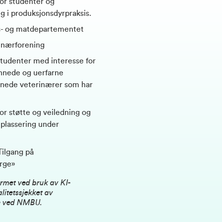
for studenter og
 i produksjonsdyrpraksis.
- og matdepartementet
inærforening
tudenter med interesse for
nnede og uerfarne
nnede veterinærer som har
r støtte og veiledning og
tplassering under
ilgang på
orge»
ormet ved bruk av KI-
litetssjekket av
e ved NMBU.