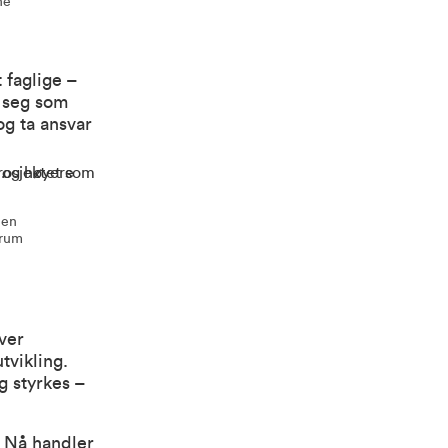
ne
 faglige –
e seg som
og ta ansvar
len
drum
ver
tvikling.
g styrkes –
. Nå handler