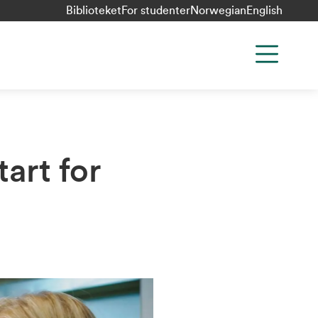
Biblioteket
For studenter
Norwegian
English
art for