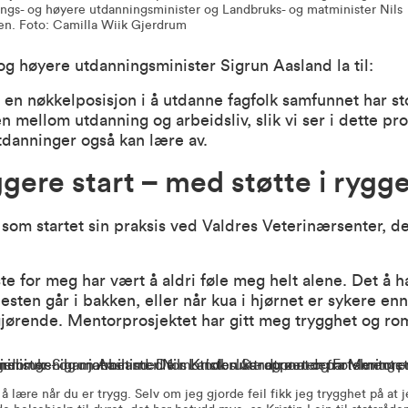
ings- og høyere utdanningsminister og Landbruks- og matminister Nils
en. Foto: Camilla Wiik Gjerdrum
og høyere utdanningsminister Sigrun Aasland la til:
en nøkkelposisjon i å utdanne fagfolk samfunnet har st
en mellom utdanning og arbeidsliv, slik vi ser i dette pro
tdanninger også kan lære av.
ggere start – med støtte i rygg
, som startet sin praksis ved Valdres Veterinærsenter, de
ste for meg har vært å aldri føle meg helt alene. Det å h
hesten går i bakken, eller når kua i hjørnet er sykere en
jørende. Mentorprosjektet har gitt meg trygghet og rom 
 å lære når du er trygg. Selv om jeg gjorde feil fikk jeg trygghet på at 