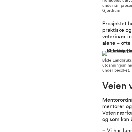
fremdeles utøvde
under sin prese
Gjerdrum
Prosjektet h
praktiske og
veterinær in
alene – ofte
Både Landbruks-
utdanningsminis
under besøket. 
Veien 
Mentorordnin
mentorer og 
Veterinærfor
og som kan b
– Vi har fun