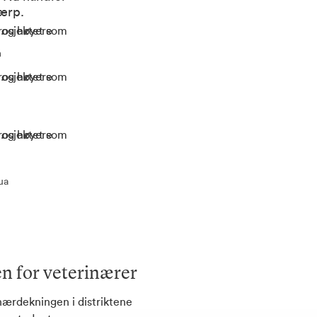
Wærp.
m
ua
 for veterinærer
inærdekningen i distriktene