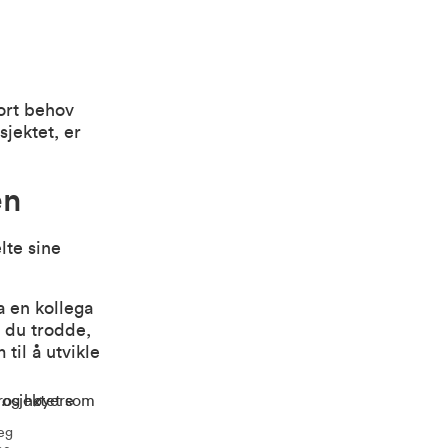
ort behov
sjektet, er
en
lte sine
a en kollega
n du trodde,
til å utvikle
jeg