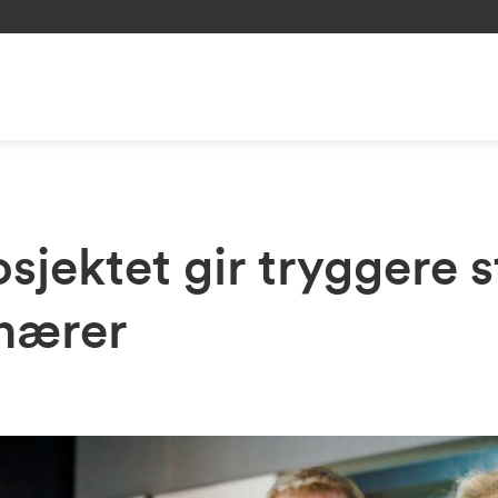
jektet gir tryggere st
inærer