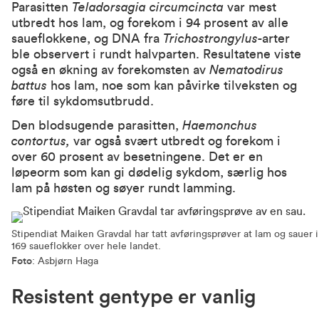
Parasitten
Teladorsagia circumcincta
var mest
utbredt hos lam, og forekom i 94 prosent av alle
saueflokkene, og DNA fra
Trichostrongylus-
arter
ble observert i rundt halvparten. Resultatene viste
også en økning av forekomsten av
Nematodirus
battus
hos lam, noe som kan påvirke tilveksten og
føre til sykdomsutbrudd.
Den blodsugende parasitten,
Haemonchus
contortus,
var også svært utbredt og forekom i
over 60 prosent av besetningene. Det er en
løpeorm som kan gi dødelig sykdom, særlig hos
lam på høsten og søyer rundt lamming.
Stipendiat Maiken Gravdal har tatt avføringsprøver at lam og sauer i
169 saueflokker over hele landet.
Foto
: Asbjørn Haga
Resistent gentype er vanlig