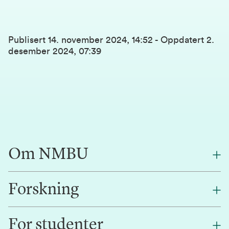
Publisert
14. november 2024, 14:52
-
Oppdatert
2.
desember 2024, 07:39
Om NMBU
Forskning
Om oss
Finn en ansatt
For studenter
Forskning