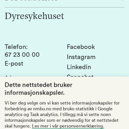
Jobb hos oss
Innovasjon
Dyresykehuset
Alumni
Studentlivet
Laboratorier og tjenester
Presse
Canvas
Bærekraftige NMBU
Kontakt oss
Studier og emner
Telefon
:
Facebook
67 23 00 00
Studenttinget
Instagram
E-post
Linkedin
Lag og foreninger
Snapchat
Adresse
:
Si fra om avvik
Postboks 5003
Dette nettstedet bruker
1432 Ås
informasjonskapsler.
Kvalitet i utdanningen
Organisasjonsnummer
:
969159570
Vi ber deg velge om vi kan sette informasjonskapsler for
forbedring av nmbu.no med bruks-statistikk i Google
Besøksadresser
analytics og Task analytics. I tillegg må vi sette noen
informasjonskapsler som er nødvendig for at nettstedet
skal fungere.
Les mer i vår personvernerklæring.
Tilgjengelighetserklæring