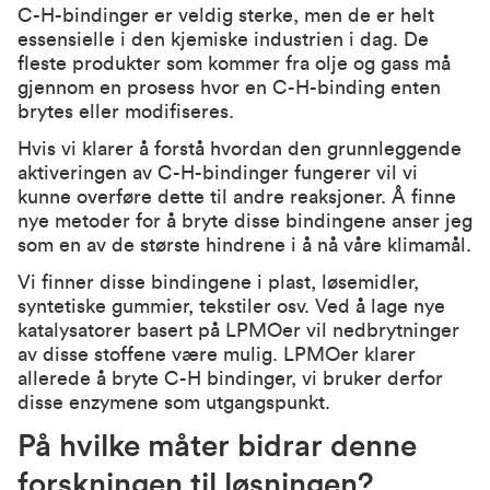
C-H-bindinger er veldig sterke, men de er helt
essensielle i den kjemiske industrien i dag. De
fleste produkter som kommer fra olje og gass må
gjennom en prosess hvor en C-H-binding enten
brytes eller modifiseres.
Hvis vi klarer å forstå hvordan den grunnleggende
aktiveringen av C-H-bindinger fungerer vil vi
kunne overføre dette til andre reaksjoner. Å finne
nye metoder for å bryte disse bindingene anser jeg
som en av de største hindrene i å nå våre klimamål.
Vi finner disse bindingene i plast, løsemidler,
syntetiske gummier, tekstiler osv. Ved å lage nye
katalysatorer basert på LPMOer vil nedbrytninger
av disse stoffene være mulig. LPMOer klarer
allerede å bryte C-H bindinger, vi bruker derfor
disse enzymene som utgangspunkt.
På hvilke måter bidrar denne
forskningen til løsningen?