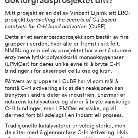
doktorgradsprosjektet ditt?
Mitt prosjekt er en del av Vincent Eijsink sitt ERC-
prosjekt
Unravelling the secrets of Cu-based
catalysts for C-H bond activation
(CuBE).
Dette er et samarbeidsprosjekt som består av fire
grupper i verden, hvor alle er fremst i sitt felt.
NMBU og min del av prosjektet har vært å studere
enzymene lytisk polysakkarid monooksygenaser
(LPMOer) for deres unike evne til å bryte C-H
bindinger i for eksempel cellulose og kitin.
På tvers av gruppene i CuBE har vi som mål å
forstå C-H aktivering slik at den reaksjonen kan
benyttes i andre deler av industrien. Enzymer er
naturens katalysatorer og klarer å bryte vanskelige
C-H bindinger, men LPMOer er svake, og vil
dermed fort bli ødelagt i en industriell prosess.
Tradisjonelle katalysatorer er veldig sterke, men
de sliter med å gjennomføre C-H aktivering. Hvis