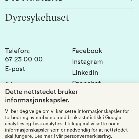
Jobb hos oss
Innovasjon
Dyresykehuset
Alumni
Studentlivet
Laboratorier og tjenester
Presse
Canvas
Bærekraftige NMBU
Kontakt oss
Studier og emner
Telefon
:
Facebook
67 23 00 00
Studenttinget
Instagram
E-post
Linkedin
Lag og foreninger
Snapchat
Adresse
:
Si fra om avvik
Postboks 5003
Dette nettstedet bruker
1432 Ås
informasjonskapsler.
Kvalitet i utdanningen
Organisasjonsnummer
:
969159570
Vi ber deg velge om vi kan sette informasjonskapsler for
forbedring av nmbu.no med bruks-statistikk i Google
Besøksadresser
analytics og Task analytics. I tillegg må vi sette noen
informasjonskapsler som er nødvendig for at nettstedet
skal fungere.
Les mer i vår personvernerklæring.
Tilgjengelighetserklæring