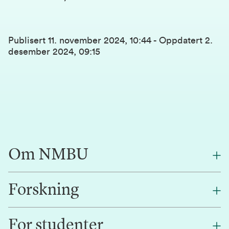
Publisert
11. november 2024, 10:44
-
Oppdatert
2.
desember 2024, 09:15
Om NMBU
Forskning
Om oss
Finn en ansatt
For studenter
Forskning