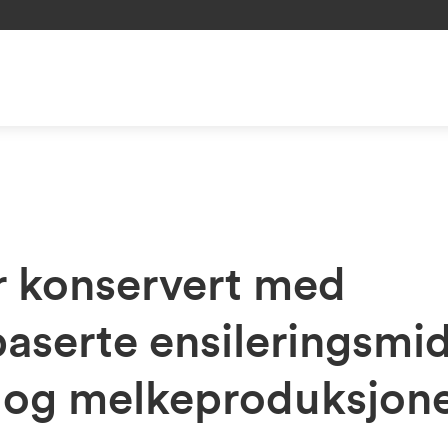
r konservert med
serte ensileringsmidl
 og melkeproduksjon