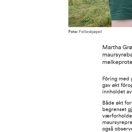
Foto:
Felleskjøpet
Martha Grø
maursyrebas
melkeprote
Fôring med 
gav økt fôr
innholdet av
Både økt for
begrenset gj
værforholde
maursyreprep
også observe