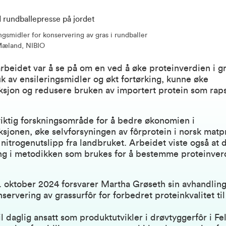
ngsmidler for konservering av gras i rundballer
Mæland, NIBIO
beidet var å se på om en ved å øke proteinverdien i gr
 av ensileringsmidler og økt fortørking, kunne øke
sjon og redusere bruken av importert protein som raps
viktig forskningsområde for å bedre økonomien i
sjonen, øke selvforsyningen av fôrprotein i norsk mat
nitrogenutslipp fra landbruket. Arbeidet viste også at 
ng i metodikken som brukes for å bestemme proteinverd
 oktober 2024 forsvarer Martha Grøseth sin avhandlin
onservering av grassurfôr for forbedret proteinkvalitet ti
il daglig ansatt som produktutvikler i drøvtyggerfôr i Fe