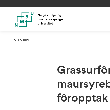
Forskning
Grassurfô
maursyreba
fôropptak