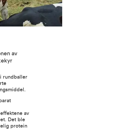
onen av
kekyr
i rundballer
rte
ingsmiddel.
parat
e
effektene av
et. Det ble
elig protein