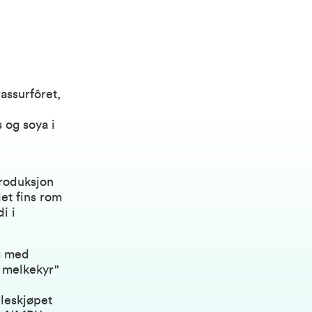
assurfôret,
 og soya i
produksjon
det fins rom
i i
g med
l melkekyr"
lleskjøpet