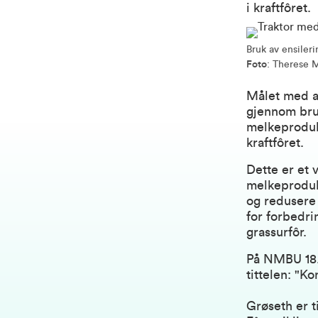
i kraftfôret.
Bruk av ensileri
Foto
: Therese 
Målet med ar
gjennom bruk
melkeproduk
kraftfôret.
Dette er et 
melkeproduk
og redusere 
for forbedri
grassurfôr.
På NMBU 18.
tittelen: "K
Grøseth er t