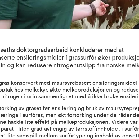
seths doktorgradsarbeid konkluderer med at
erte ensileringsmidler i grassurfôr øker produksj
in og kan redusere nitrogenutslipp fra norske mel
gras konservert med maursyrebasert ensileringsmiddel 
opptak hos melkekyr, økte melkeproduksjonen og reduse
 nitrogen i urin sammenlignet med å ikke bruke ensiler
tørking av graset før ensilering og bruk av maursyrepre
æringa i surfôret, men økt fortørking under de rådend
ne hadde lite effekt på melkeproduksjonen. Videre var 
arat i liten grad avhengig av tørrstoffinnholdet i surfôr
rt lite samspill mellom surfôrtype og innhold av omsett