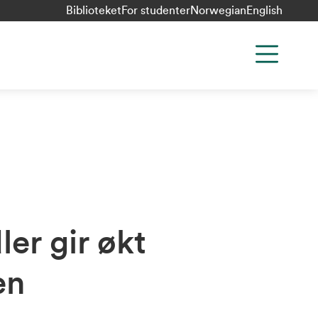
Biblioteket
For studenter
Norwegian
English
er gir økt
en