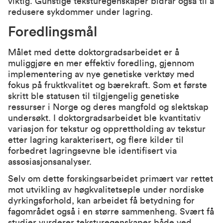
viktig. Gunstige teksturegenskaper bidrar også til å
redusere sykdommer under lagring.
Foredlingsmål
Målet med dette doktorgradsarbeidet er å
muliggjøre en mer effektiv foredling, gjennom
implementering av nye genetiske verktøy med
fokus på fruktkvalitet og bærekraft. Som et første
skritt ble statusen til tilgjengelig genetiske
ressurser i Norge og deres mangfold og slektskap
undersøkt. I doktorgradsarbeidet ble kvantitativ
variasjon for tekstur og opprettholding av tekstur
etter lagring karakterisert, og flere kilder til
forbedret lagringsevne ble identifisert via
assosiasjonsanalyser.
Selv om dette forskingsarbeidet primært var rettet
mot utvikling av høgkvalitetseple under nordiske
dyrkingsforhold, kan arbeidet få betydning for
fagområdet også i en større sammenheng. Svært få
studier vurderer teksturegenskaper både ved