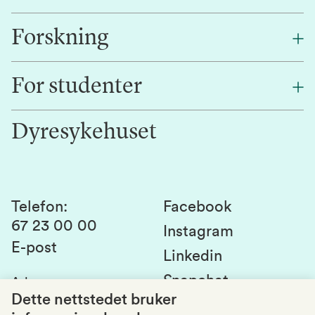
Forskning
Om oss
Finn en ansatt
For studenter
Forskning
Jobb hos oss
Innovasjon
Dyresykehuset
Alumni
Studentlivet
Laboratorier og tjenester
Presse
Canvas
Bærekraftige NMBU
Kontakt oss
Studier og emner
Telefon
:
Facebook
67 23 00 00
Studenttinget
Instagram
E-post
Linkedin
Lag og foreninger
Snapchat
Adresse
:
Si fra om avvik
Postboks 5003
Dette nettstedet bruker
1432 Ås