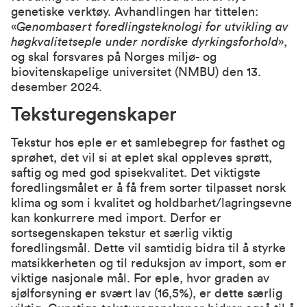
genetiske verktøy. Avhandlingen har tittelen:
«
Genombasert foredlingsteknologi for utvikling av
høgkvalitetseple under nordiske dyrkingsforhold
»,
og skal forsvares på Norges miljø- og
biovitenskapelige universitet (NMBU) den 13.
desember 2024.
Teksturegenskaper
Tekstur hos eple er et samlebegrep for fasthet og
sprøhet, det vil si at eplet skal oppleves sprøtt,
saftig og med god spisekvalitet. Det viktigste
foredlingsmålet er å få frem sorter tilpasset norsk
klima og som i kvalitet og holdbarhet/lagringsevne
kan konkurrere med import. Derfor er
sortsegenskapen tekstur et særlig viktig
foredlingsmål. Dette vil samtidig bidra til å styrke
matsikkerheten og til reduksjon av import, som er
viktige nasjonale mål. For eple, hvor graden av
sjølforsyning er svært lav (16,5%), er dette særlig