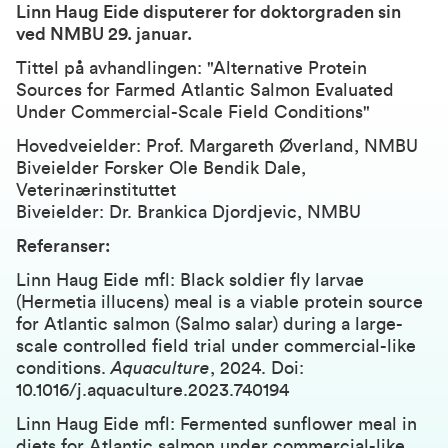
Linn Haug Eide disputerer for doktorgraden sin
ved NMBU 29. januar.
Tittel på avhandlingen: "Alternative Protein
Sources for Farmed Atlantic Salmon Evaluated
Under Commercial-Scale Field Conditions"
Hovedveielder: Prof. Margareth Øverland, NMBU
Biveielder Forsker Ole Bendik Dale,
Veterinærinstituttet
Biveielder: Dr. Brankica Djordjevic, NMBU
Referanser:
Linn Haug Eide mfl:
Black soldier fly larvae
(Hermetia illucens) meal is a viable protein source
for Atlantic salmon (Salmo salar) during a large-
scale controlled field trial under commercial-like
conditions
.
Aquaculture
, 2024. Doi:
10.1016/j.aquaculture.2023.740194
Linn Haug Eide mfl:
Fermented sunflower meal in
diets for Atlantic salmon under commercial-like