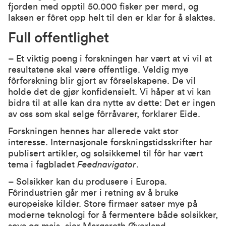
fjorden med opptil 50.000 fisker per merd, og
laksen er fôret opp helt til den er klar for å slaktes.
Full offentlighet
– Et viktig poeng i forskningen har vært at vi vil at
resultatene skal være offentlige. Veldig mye
fôrforskning blir gjort av fôrselskapene. De vil
holde det de gjør konfidensielt. Vi håper at vi kan
bidra til at alle kan dra nytte av dette: Det er ingen
av oss som skal selge fôrråvarer, forklarer Eide.
Forskningen hennes har allerede vakt stor
interesse. Internasjonale forskningstidsskrifter har
publisert artikler, og solsikkemel til fôr har vært
tema i fagbladet
Feednavigator
.
– Solsikker kan du produsere i Europa.
Fôrindustrien går mer i retning av å bruke
europeiske kilder. Store firmaer satser mye på
moderne teknologi for å fermentere både solsikker,