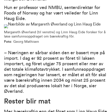
Hun er professor ved NMBU, senterdirektør for
Foods of Norway og har vært veileder for Linn
Haug Eide.
Margareth Øverland (til venstre) og Linn Haug Eide forsker for å
løse samfunnsoppdraget om bærekraftig fôr.
Foto
: Georg Mathisen
– Næringen er sårbar siden den er basert mye på
import. I dag er 92 prosent av fôret til laksen
importert, og fôret utgjør 75 prosent eller mer av
det totale klimafotavtrykket. I samfunnsoppdraget
som regjeringen har lansert, er målet at alt fôr skal
være bærekraftig innen 2034 og minst 25 prosent
av det skal produseres lokalt her i Norge, sier
Øverland.
Rester blir mat
Mer bærekraftig enn det fôret som Linn Haug Eide