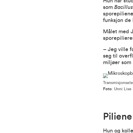
Hun har stud
som
Bacillu
sporepiliene 
funksjon de 
Målet med J
sporepilieren
– Jeg ville 
seg til over
miljøer som
Transmisjonsele
Foto
: Unni Lis
Pilien
Hun og kolle