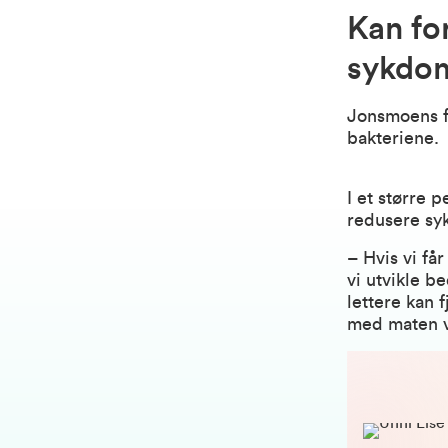
Kan fo
sykdo
Jonsmoens fo
bakteriene.
I et større 
redusere sy
– Hvis vi få
vi utvikle b
lettere kan 
med maten v