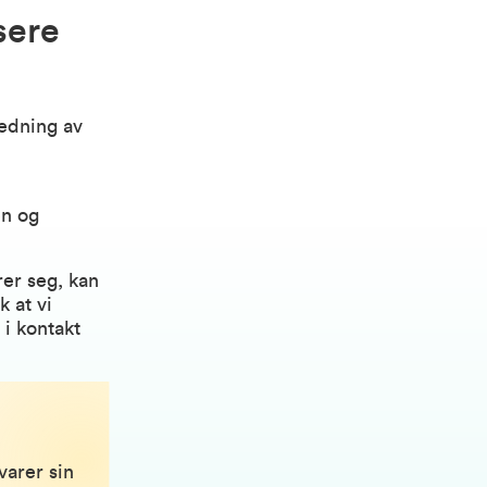
sere
redning av
en og
rer seg, kan
k at vi
 i kontakt
varer sin