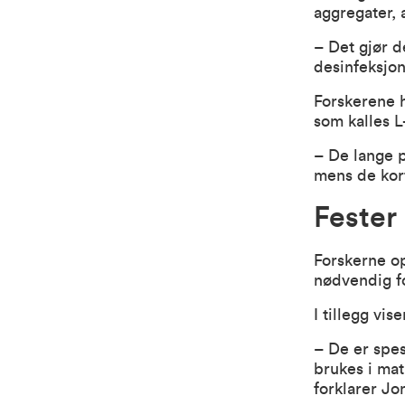
aggregater, 
– Det gjør 
desinfeksjon
Forskerene h
som kalles 
– De lange p
mens de kort
Fester 
Forskerne op
nødvendig fo
I tillegg vis
– De er spes
brukes i mat
forklarer J