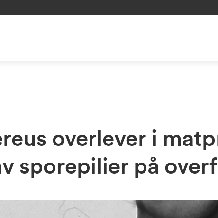
ereus overlever i mat
v sporepilier på overf