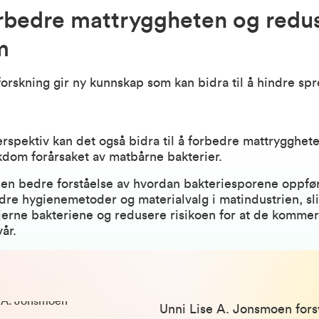
rbedre mattryggheten og redu
m
rskning gir ny kunnskap som kan bidra til å hindre sp
perspektiv kan det også bidra til å forbedre mattrygghet
kdom forårsaket av matbårne bakterier.
r en bedre forståelse av hvordan bakteriesporene oppfø
edre hygienemetoder og materialvalg i matindustrien, sli
fjerne bakteriene og redusere risikoen for at de kommer
år.
Unni Lise A. Jonsmoen fors