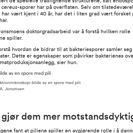
ert de spesielle trådlignende strukturene, kalt endospo
s cereus
-sporer har på overflaten. Selv om tilstedevære
har vært kjent i 40 år, har det i liten grad vært forsket
har.
onsmoens doktorgradsarbeid var å forstå hvilken rolle
e spiller.
forstå hvordan de bidrar til at bakteriesporer samler seg
flater. Dette er egenskaper som påvirker bakterienes ove
 matproduksjonsanlegg, sier hun.
ktronmikroskopi-bilde av en spore med pili
e A. Jonsmoen
e gjør dem mer motstandsdykti
gene fant at piliene spiller en avgjørende rolle i å dan