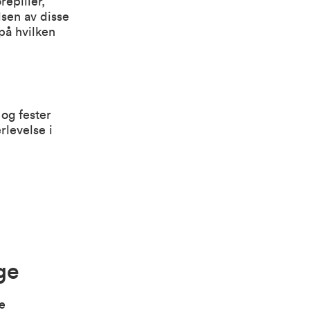
repilier,
lsen av disse
 på hvilken
 og fester
rlevelse i
ge
ne