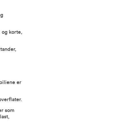
og
 og korte,
tander,
piliene er
overflater.
ler som
last,