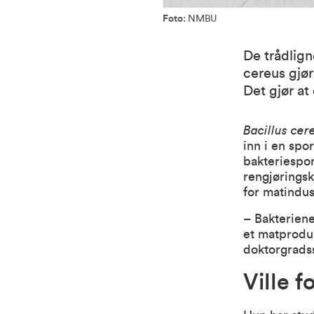
Foto:
NMBU
De trådlign
cereus gjør 
Det gjør at
Bacillus cer
inn i en spo
bakteriespo
rengjøringsk
for matindus
– Bakteriene
et matproduk
doktorgrads
Ville f