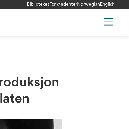
Biblioteket
For studenter
Norwegian
English
produksjon
laten