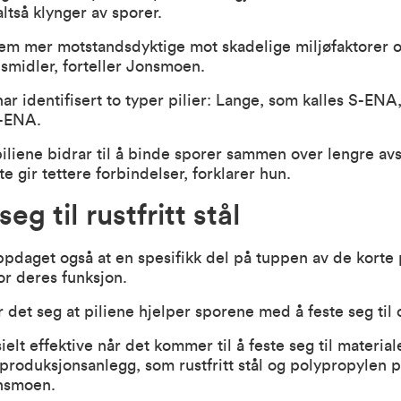
altså klynger av sporer.
dem mer motstandsdyktige mot skadelige miljøfaktorer 
smidler, forteller Jonsmoen.
ar identifisert to typer pilier: Lange, som kalles S-ENA,
L-ENA.
iliene bidrar til å binde sporer sammen over lengre avs
e gir tettere forbindelser, forklarer hun.
seg til rustfritt stål
pdaget også at en spesifikk del på tuppen av de korte 
r deres funksjon.
er det seg at piliene hjelper sporene med å feste seg til 
ielt effektive når det kommer til å feste seg til materia
produksjonsanlegg, som rustfritt stål og polypropylen p
onsmoen.