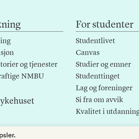
kning
For studenter
ing
Studentlivet
sjon
Canvas
orier og tjenester
Studier og emner
raftige NMBU
Studenttinget
Lag og foreninger
Si fra om avvik
ykehuset
Kvalitet i utdannin
sler.