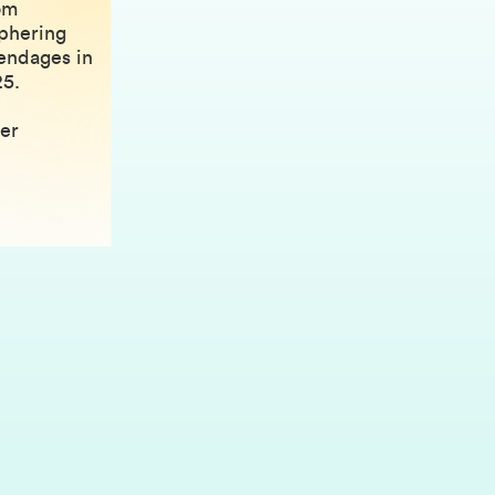
om
iphering
endages in
25.
er