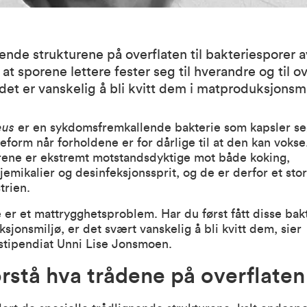
ende strukturene på overflaten til bakteriesporer a
at sporene lettere fester seg til hverandre og til ov
 det er vanskelig å bli kvitt dem i matproduksjonsmi
eus
er en sykdomsfremkallende bakterie som kapsler se
reform når forholdene er for dårlige til at den kan vokse
rene er ekstremt motstandsdyktige mot både koking,
jemikalier og desinfeksjonssprit, og de er derfor et sto
trien.
 er et mattrygghetsproblem. Har du først fått disse bakt
sjonsmiljø, er det svært vanskelig å bli kvitt dem, sier
stipendiat Unni Lise Jonsmoen.
orstå hva trådene på overflaten