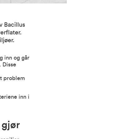
v Bacillus
erflater.
ljøer.
g inn og går
. Disse
rt problem
eriene inn i
 gjør