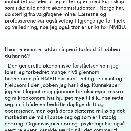
innholdet og føler at jeg sitter igjen med kunnskap
som ikke alle andre økonomistudenter i Norge har,
da særlig fra valgfagene mine. Lærerne og
professorene var også veldig tilgjengelige for hjelp
og veiledning, noe jeg også tror er unikt for NMBU.
Hvor relevant er utdanningen i forhold til jobben
du har nå?
- Den generelle økonomiske forståelsen som jeg
føler jeg forbedret mange nivå gjennom
bacheloren på NMBU har vært veldig relevant og
hjelpsom i den jobben jeg har i dag. Kunnskaper
jeg har tilegnet meg gjennom for eksempel makro-
og mikroøkonomi har hjulpet mye til å kunne sette
seg inn i både en bedrifts daglige drift og
operasjoner, men også deres eksterne miljø og det
markedet de må tilpasse seg og som er i stadig
endring. Organisasjonsteori og -psykologi har også
vært relevant, kanskje særlig når det kommer til