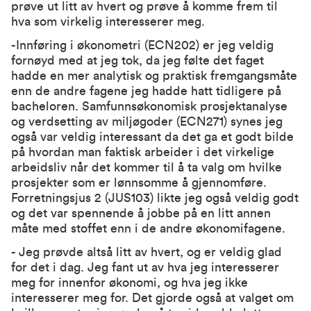
prøve ut litt av hvert og prøve å komme frem til
hva som virkelig interesserer meg.
-Innføring i økonometri (ECN202) er jeg veldig
fornøyd med at jeg tok, da jeg følte det faget
hadde en mer analytisk og praktisk fremgangsmåte
enn de andre fagene jeg hadde hatt tidligere på
bacheloren. Samfunnsøkonomisk prosjektanalyse
og verdsetting av miljøgoder (ECN271) synes jeg
også var veldig interessant da det ga et godt bilde
på hvordan man faktisk arbeider i det virkelige
arbeidsliv når det kommer til å ta valg om hvilke
prosjekter som er lønnsomme å gjennomføre.
Forretningsjus 2 (JUS103) likte jeg også veldig godt
og det var spennende å jobbe på en litt annen
måte med stoffet enn i de andre økonomifagene.
- Jeg prøvde altså litt av hvert, og er veldig glad
for det i dag. Jeg fant ut av hva jeg interesserer
meg for innenfor økonomi, og hva jeg ikke
interesserer meg for. Det gjorde også at valget om