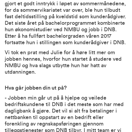
gjort et godt inntrykk i løpet av sommermånedene,
for da sommervikariatet var over, ble hun tilbudt
fast deltidsstilling på kveldstid som kunderådgiver.
Det siste året på bachelorprogrammet kombinerte
hun økonomistudier ved NMBU og jobb i DNB.
Etter å ha fullført bachelorgraden våren 2017
fortsatte hun i stillingen som kunderådgiver i DNB.
Vi tok en prat med Julie for å høre litt mer om
jobben hennes, hvorfor hun startet å studere ved
NMBU og hva slags utbytte hun har hatt av
utdanningen.
Hva går jobben din ut på?
- Jobben min går ut på å hjelpe og veilede
bedriftskundene til DNB i det meste som har med
dagligbank å gjøre. Det vil si alt fra betalinger i
nettbanken til oppstart av en bedrift eller
forenkling av regnskapsføringen gjennom
tilleggstjenester som DNB tilbyr. I mitt team er vi