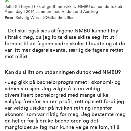
Julie (til høyre) fikk et godt inntrykk av NMBU da hun deltok på
Åpen dag i 2014 sammen med Vilde Lund Aarskog
Foto
: Solveig Wessel/Østlandets Blad
- Det skal også sies at fagene NMBU kunne tilby
tiltrakk meg, da jeg følte disse skilte seg litt ut i
forhold til de fagene andre skoler tilbudte og at de
var litt mer dagsrelevante, særlig de fagene rettet
mot miljø.
Kan du si litt om utdanningen du tok ved NMBU?
- Jeg gikk på bachelorprogrammet i økonomi- og
administrasjon. Jeg valgte å ta en veldig
diversifisert bachelorgrad med mange ulike
valgfag fremfor en ren profil, rett og slett fordi jeg
var veldig usikker på hvilken retning innenfor
økonomi som var riktig for meg. Jeg bestemte meg
da heller for å bruke bacheloren og det
mangfoldet av fag man kunne velge mellom, til å