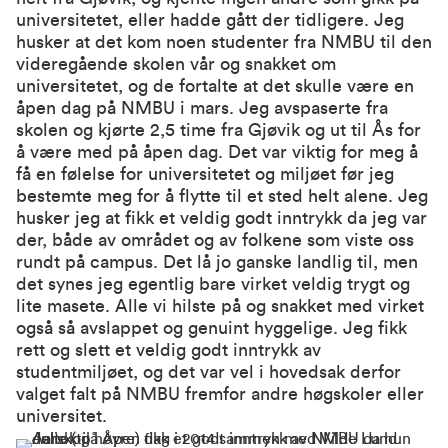
universitetet, eller hadde gått der tidligere. Jeg
husker at det kom noen studenter fra NMBU til den
videregående skolen vår og snakket om
universitetet, og de fortalte at det skulle være en
åpen dag på NMBU i mars. Jeg avspaserte fra
skolen og kjørte 2,5 time fra Gjøvik og ut til Ås for
å være med på åpen dag. Det var viktig for meg å
få en følelse for universitetet og miljøet før jeg
bestemte meg for å flytte til et sted helt alene. Jeg
husker jeg at fikk et veldig godt inntrykk da jeg var
der, både av området og av folkene som viste oss
rundt på campus. Det lå jo ganske landlig til, men
det synes jeg egentlig bare virket veldig trygt og
lite masete. Alle vi hilste på og snakket med virket
også så avslappet og genuint hyggelige. Jeg fikk
rett og slett et veldig godt inntrykk av
studentmiljøet, og det var vel i hovedsak derfor
valget falt på NMBU fremfor andre høgskoler eller
universitet.