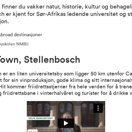
a finner du vakker natur, historie, kultur og behagel
h er kjent for Sør-Afrikas ledende universitet og s
jon.
høyskolen NMBU
own, Stellenbosch
 er en liten universitetsby som ligger 50 km utenfor 
t for sin vinproduksjon, gode klima og sitt internasjonal
 Hit kommer friidrettsstjerner fra hele verden for å tren
friidrettsbane i vinterhalvåret og turister for å drikke v