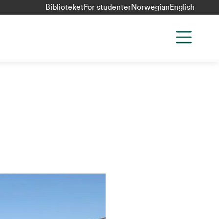
Biblioteket
For studenter
Norwegian
English