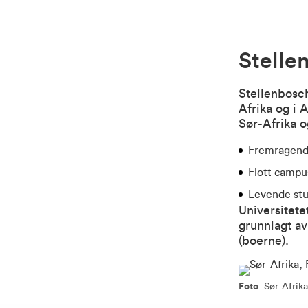
Stelle
Stellenbosch
Afrika og i 
Sør-Afrika 
Fremragende
Flott campus
Levende stu
Universitete
grunnlagt av
(boerne).
Foto
: Sør-Afrika