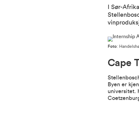
I Sør-Afrik
Stellenbosc
vinproduks
Foto
: Handels
Cape T
Stellenbosch
Byen er kjen
universitet.
Coetzenburg 