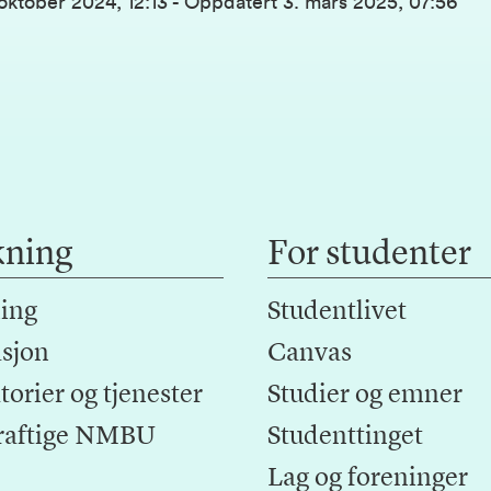
 oktober 2024, 12:13
-
Oppdatert
3. mars 2025, 07:56
kning
For studenter
ing
Studentlivet
sjon
Canvas
orier og tjenester
Studier og emner
raftige NMBU
Studenttinget
Lag og foreninger