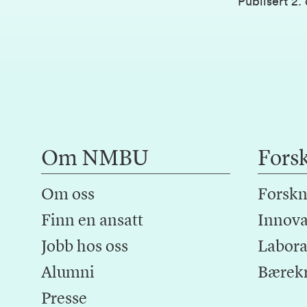
Publisert
2.
Om NMBU
Fors
Om oss
Forskn
Finn en ansatt
Innova
Jobb hos oss
Laborat
Alumni
Bærek
Presse