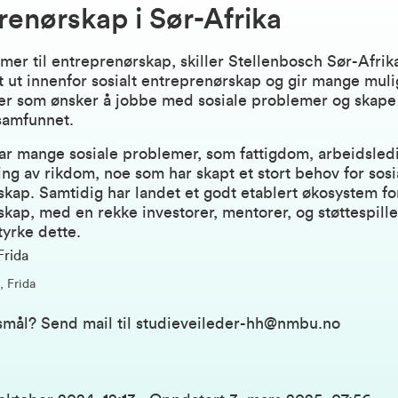
renørskap i Sør-Afrika
er til entreprenørskap, skiller Stellenbosch Sør-Afrik
t ut innenfor sosialt entreprenørskap og gir mange muli
er som ønsker å jobbe med sosiale problemer og skape 
samfunnet.
ar mange sosiale problemer, som fattigdom, arbeidsled
ing av rikdom, noe som har skapt et stort behov for sosi
kap. Samtidig har landet et godt etablert økosystem for
kap, med en rekke investorer, mentorer, og støttespill
styrke dette.
, Frida
smål? Send mail til
studieveileder-hh@nmbu.no