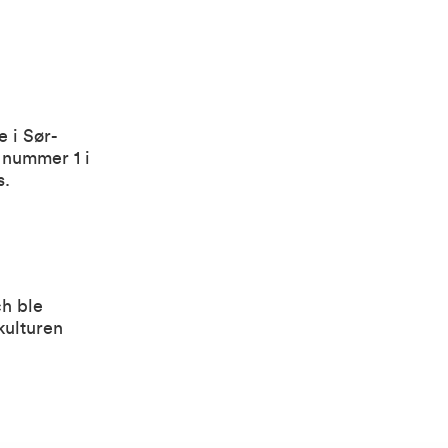
e i Sør-
m nummer 1 i
s.
ch ble
kulturen