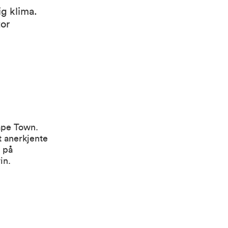
ig klima.
tor
Cape Town.
t anerkjente
e på
in.