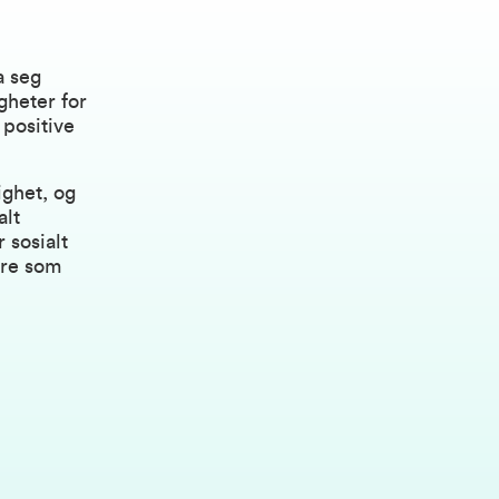
a seg
gheter for
positive
ighet, og
alt
 sosialt
ere som