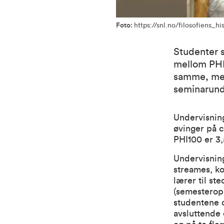
Foto:
https://snl.no/filosofiens_hi
Studenter 
mellom PHI
samme, men
seminarund
Undervisnin
øvinger på c
PHI100 er 3,
Undervisnin
streames, k
lærer til st
(semesteropp
studentene o
avsluttende