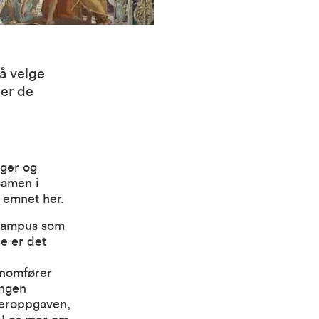
å velge
 er de
nger og
samen i
 emnet her.
 campus som
e er det
nnomfører
ingen
teroppgaven,