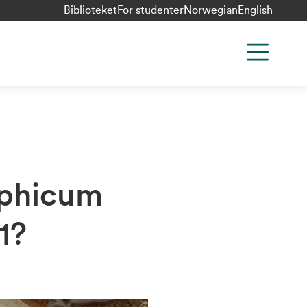
Biblioteket
For studenter
Norwegian
English
ophicum
1?