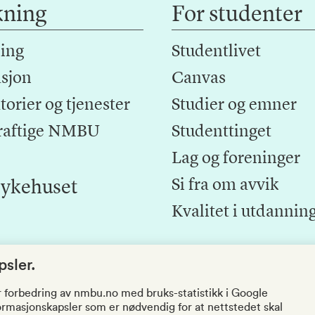
kning
For studenter
ing
Studentlivet
sjon
Canvas
orier og tjenester
Studier og emner
raftige NMBU
Studenttinget
Lag og foreninger
Si fra om avvik
ykehuset
Kvalitet i utdannin
sler.
r forbedring av nmbu.no med bruks-statistikk i Google
nformasjonskapsler som er nødvendig for at nettstedet skal