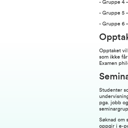
- Gruppe 4 –
- Gruppe 5 –
- Gruppe 6 –
Opptak
Opptaket vil
som
ikke
får
Examen phi
Semina
Studenter so
undervisnin
pga. jobb og
seminargru
Søknad om s
oppgir i e-p