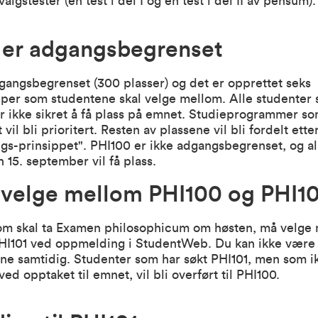
valgstester (én test i del I og én test i del II av pensum)
 er adgangsbegrenset
gangsbegrenset (300 plasser) og det er opprettet seks
per som studentene skal velge mellom. Alle studenter
er ikke sikret å få plass på emnet. Studieprogrammer s
vil bli prioritert. Resten av plassene vil bli fordelt ette
gs-prinsippet". PHI100 er ikke adgangsbegrenset, og a
 15. september vil få plass.
velge mellom PHI100 og PHI10
om skal ta Examen philosophicum om høsten, må velge
HI101 ved oppmelding i StudentWeb. Du kan ikke være
e samtidig. Studenter som har søkt PHI101, men som ik
 ved opptaket til emnet, vil bli overført til PHI100.