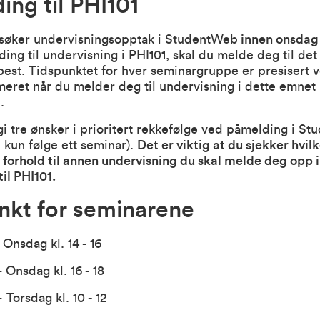
ing til PHI101
søker undervisningsopptak i StudentWeb
innen onsdag 
ng til undervisning i PHI101, skal du melde deg til det
est. Tidspunktet for hver seminargruppe er presisert 
ret når du melder deg til undervisning i dette emnet 
.
i tre ønsker i prioritert rekkefølge ved påmelding i S
 kun følge ett seminar).
Det er viktig at du sjekker hvil
 forhold til annen undervisning du skal melde deg opp i,
il PHI101.
nkt for seminarene
 Onsdag kl. 14 - 16
 Onsdag kl. 16 - 18
 Torsdag kl. 10 - 12