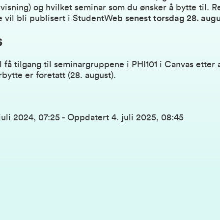
isning) og hvilket seminar som du ønsker å bytte til. Re
 vil bli publisert i StudentWeb
senest torsdag 28. augu
s
l få tilgang til seminargruppene i PHI101 i Canvas etter
ytte er foretatt (28. august).
juli 2024, 07:25
-
Oppdatert
4. juli 2025, 08:45