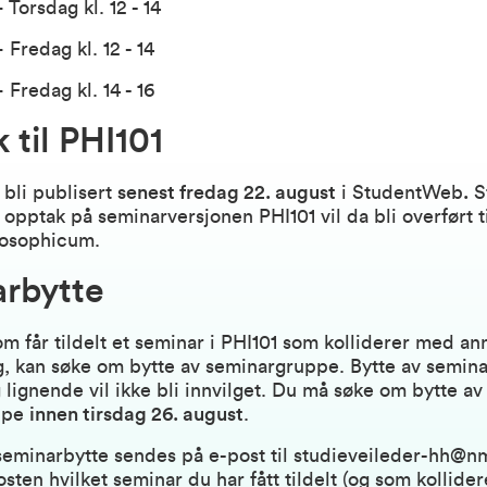
 Torsdag kl. 12 - 14
 Fredag kl. 12 - 14
 Fredag kl. 14 - 16
 til PHI101
 bli publisert
senest fredag 22. august
i StudentWeb
.
S
 opptak på seminarversjonen PHI101 vil da bli overført t
losophicum.
rbytte
m får tildelt et seminar i PHI101 som kolliderer med an
g, kan søke om bytte av seminargruppe. Bytte av semin
 lignende vil ikke bli innvilget. Du må søke om bytte av
ppe
innen tirsdag 26. august
.
eminarbytte sendes på e-post til
studieveileder-hh@n
osten hvilket seminar du har fått tildelt (og som kollide