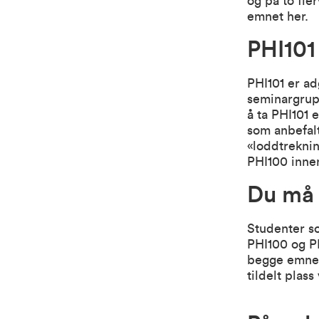
og på to fler
emnet her.
PHI101
PHI101 er ad
seminargrup
å ta PHI101 
som anbefalt 
«loddtreknin
PHI100 innen
Du må 
Studenter s
PHI100 og P
begge emnen
tildelt plass