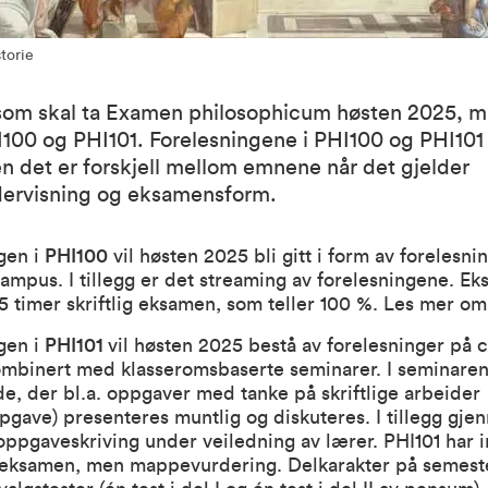
storie
som skal ta Examen philosophicum høsten 2025, m
100 og PHI101. Forelesningene i PHI100 og PHI101
 det er forskjell mellom emnene når det gjelder
ervisning og eksamensform.
gen i
PHI100
vil høsten 2025 bli gitt i form av forelesni
ampus. I tillegg er det streaming av forelesningene. Ek
5 timer skriftlig eksamen, som teller 100 %.
Les mer om
gen i
PHI101
vil høsten 2025 bestå av forelesninger på
ombinert med klasseromsbaserte seminarer. I seminaren
ede, der bl.a. oppgaver med tanke på skriftlige arbeider
gave) presenteres muntlig og diskuteres. I tillegg gje
ppgaveskriving under veiledning av lærer. PHI101 har 
 eksamen, men mappevurdering. Delkarakter på semes