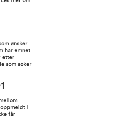
.
Les mer om
 som ønsker
om har emnet
r etter
lle som søker
1
 mellom
 oppmeldt i
ke får