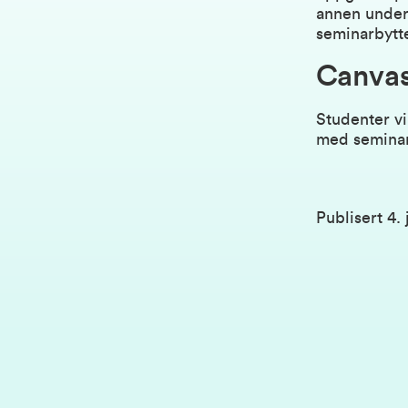
annen underv
seminarbytte
Canva
Studenter vi
med seminarb
Publisert
4. 