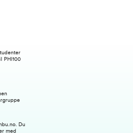
tudenter
il PHI100
nen
argruppe
mbu.no
. Du
rer med