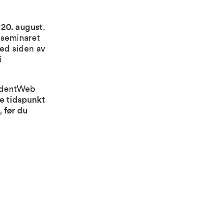
20. august
.
 seminaret
ved siden av
i
tudentWeb
ke tidspunkt
 før du