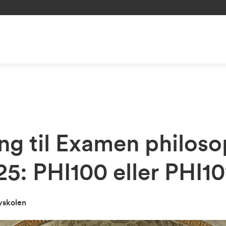
g til Examen philos
5: PHI100 eller PHI10
yskolen