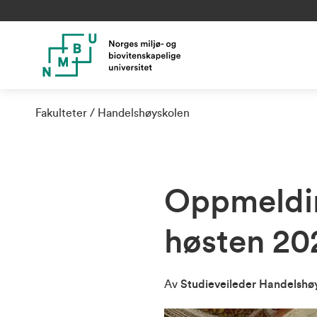
Fakulteter
Handelshøyskolen
Oppmeldin
høsten 202
Av
Studieveileder Handelshø