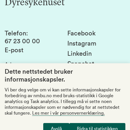
Dyresykehuset
Alumni
Studentlivet
Laboratorier og tjenester
Presse
Canvas
Bærekraftige NMBU
Kontakt oss
Studier og emner
Telefon
:
Facebook
67 23 00 00
Studenttinget
Instagram
E-post
Linkedin
Lag og foreninger
Snapchat
Adresse
:
Si fra om avvik
Postboks 5003
Dette nettstedet bruker
1432 Ås
informasjonskapsler.
Kvalitet i utdanningen
Organisasjonsnummer
:
969159570
Vi ber deg velge om vi kan sette informasjonskapsler for
forbedring av nmbu.no med bruks-statistikk i Google
Besøksadresser
analytics og Task analytics. I tillegg må vi sette noen
informasjonskapsler som er nødvendig for at nettstedet
skal fungere.
Les mer i vår personvernerklæring.
Tilgjengelighetserklæring
Personvernerklæring
Avslå
Bidra til statistikken