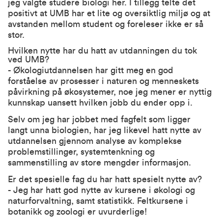
jeg valgte studere biologi her. I tillegg telte det
positivt at UMB har et lite og oversiktlig miljø og at
avstanden mellom student og foreleser ikke er så
stor.
Hvilken nytte har du hatt av utdanningen du tok
ved UMB?
- Økologiutdannelsen har gitt meg en god
forståelse av prosesser i naturen og menneskets
påvirkning på økosystemer, noe jeg mener er nyttig
kunnskap uansett hvilken jobb du ender opp i.
Selv om jeg har jobbet med fagfelt som ligger
langt unna biologien, har jeg likevel hatt nytte av
utdannelsen gjennom analyse av komplekse
problemstillinger, systemtenkning og
sammenstilling av store mengder informasjon.
Er det spesielle fag du har hatt spesielt nytte av?
- Jeg har hatt god nytte av kursene i økologi og
naturforvaltning, samt statistikk. Feltkursene i
botanikk og zoologi er uvurderlige!