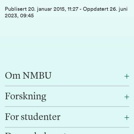
Publisert
20. januar 2015, 11:27
-
Oppdatert
26. juni
2023, 09:45
Om NMBU
Forskning
Om oss
Finn en ansatt
For studenter
Forskning
Jobb hos oss
Innovasjon