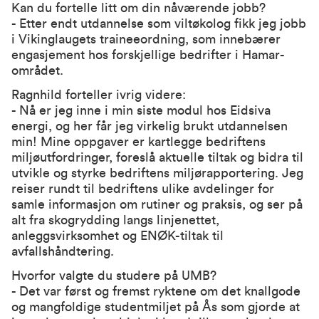
Kan du fortelle litt om din nåværende jobb?
- Etter endt utdannelse som viltøkolog fikk jeg jobb
i Vikinglaugets traineeordning, som innebærer
engasjement hos forskjellige bedrifter i Hamar-
området.
Ragnhild forteller ivrig videre:
- Nå er jeg inne i min siste modul hos Eidsiva
energi, og her får jeg virkelig brukt utdannelsen
min! Mine oppgaver er kartlegge bedriftens
miljøutfordringer, foreslå aktuelle tiltak og bidra til
utvikle og styrke bedriftens miljørapportering. Jeg
reiser rundt til bedriftens ulike avdelinger for
samle informasjon om rutiner og praksis, og ser på
alt fra skogrydding langs linjenettet,
anleggsvirksomhet og ENØK-tiltak til
avfallshåndtering.
Hvorfor valgte du studere på UMB?
- Det var først og fremst ryktene om det knallgode
og mangfoldige studentmiljet på Ås som gjorde at