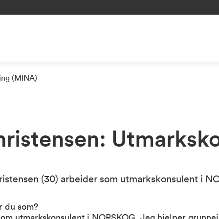
ning (MINA)
ristensen: Utmarksko
istensen (30) arbeider som utmarkskonsulent i 
r du som?
som utmarkskonsulent i NORSKOG. Jeg hjelper grunneie