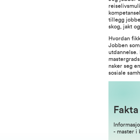
reiselivsmul
kompetanseh
tillegg jobb
skog, jakt og
Hvordan fik
Jobben som u
utdannelse. 
mastergradss
nsker seg en
sosiale sam
Fakta
Informasj
-
master i 