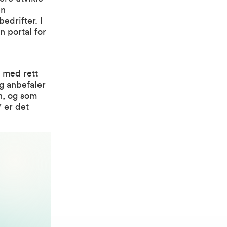
en
drifter. I
 portal for
d med rett
eg anbefaler
en, og som
 er det