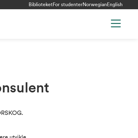
Biblioteket
For studenter
Norwegian
English
nsulent
NORSKOG.
re utvikle