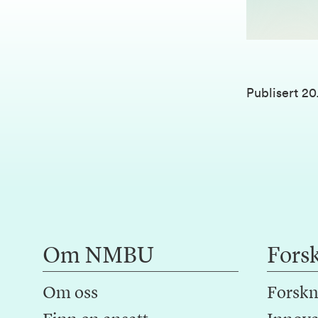
Publisert
20.
Om NMBU
Fors
Om oss
Forskn