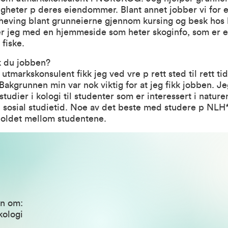
igheter p deres eiendommer. Blant annet jobber vi for 
eving blant grunneierne gjennom kursing og besk hos be
er jeg med en hjemmeside som heter skoginfo, som er en
 fiske.
k du jobben?
tmarkskonsulent fikk jeg ved vre p rett sted til rett ti
Bakgrunnen min var nok viktig for at jeg fikk jobben. J
tudier i kologi til studenter som er interessert i natur
 sosial studietid. Noe av det beste med studere p NLH*
holdet mellom studentene.
on om:
kologi