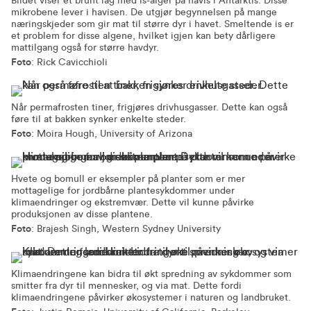
Bildet viser et brunt lag med is-alger på havis i Antarktis. Disse
mikrobene lever i havisen. De utgjør begynnelsen på mange
næringskjeder som gir mat til større dyr i havet. Smeltende is er
et problem for disse algene, hvilket igjen kan bety dårligere
mattilgang også for større havdyr.
Foto
: Rick Cavicchioli
Når permafrosten tiner, frigjøres drivhusgasser. Dette kan også
føre til at bakken synker enkelte steder.
Foto
: Moira Hough, University of Arizona
Hvete og bomull er eksempler på planter som er mer
mottagelige for jordbårne plantesykdommer under
klimaendringer og ekstremvær. Dette vil kunne påvirke
produksjonen av disse plantene.
Foto
: Brajesh Singh, Western Sydney University
Klimaendringene kan bidra til økt spredning av sykdommer som
smitter fra dyr til mennesker, og via mat. Dette fordi
klimaendringene påvirker økosystemer i naturen og landbruket.