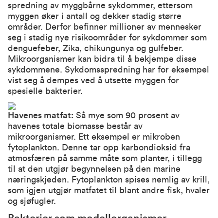
spredning av myggbårne sykdommer, ettersom
myggen øker i antall og dekker stadig større
områder. Derfor befinner millioner av mennesker
seg i stadig nye risikoområder for sykdommer som
denguefeber, Zika, chikungunya og gulfeber.
Mikroorganismer kan bidra til å bekjempe disse
sykdommene. Sykdomsspredning har for eksempel
vist seg å dempes ved å utsette myggen for
spesielle bakterier.
Havenes matfat:
Så mye som 90 prosent av
havenes totale biomasse består av
mikroorganismer. Ett eksempel er mikroben
fytoplankton. Denne tar opp karbondioksid fra
atmosfæren på samme måte som planter, i tillegg
til at den utgjør begynnelsen på den marine
næringskjeden. Fytoplankton spises nemlig av krill,
som igjen utgjør matfatet til blant andre fisk, hvaler
og sjøfugler.