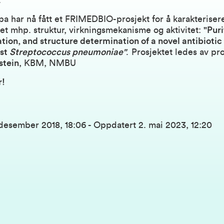
.
a har nå fått et FRIMEDBIO-prosjekt for å karakteriser
et mhp. struktur, virkningsmekanisme og aktivitet:
"Puri
tion, and structure determination of a novel antibiotic
nst
Streptococcus pneumoniae"
.
Prosjektet ledes av pr
stein
, KBM, NMBU
r!
 desember 2018, 18:06
-
Oppdatert
2. mai 2023, 12:20