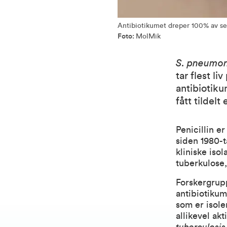
Antibiotikumet dreper 100% av sen
Foto:
MolMik
S. pneumo
tar flest l
antibiotik
fått tildel
Penicillin e
siden 1980-ta
kliniske iso
tuberkulose,
Forskergrup
antibiotikum
som er isole
allikevel ak