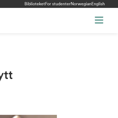
Biblioteket
For studenter
Norwegian
English
ytt