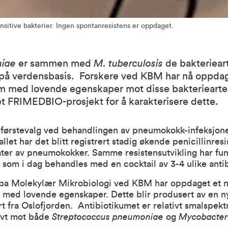
sitive bakterier. Ingen spontanresistens er oppdaget.
niae
er sammen med
M. tuberculosis
de bakteriea
iv på verdensbasis. Forskere ved KBM har nå oppdag
um med lovende egenskaper mot disse bakteriearte
t et FRIMEDBIO-prosjekt for å karakterisere dette.
r førstevalg ved behandlingen av pneumokokk-infeksjon
llet har det blitt registrert stadig økende penicillinresi
later av pneumokokker. Samme resistensutvikling har fun
 som i dag behandles med en cocktail av 3-4 ulike antib
pa Molekylær Mikrobiologi ved KBM har oppdaget et n
 med lovende egenskaper. Dette blir produsert av en ny
rt fra Oslofjorden. Antibiotikumet er relativt smalspekt
tivt mot både
Streptococcus pneumoniae
og
Mycobacte