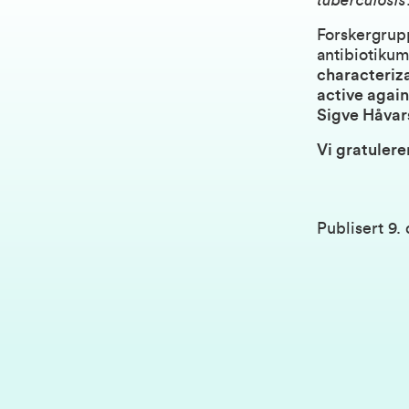
tuberculosis
Forskergrupp
antibiotikum
characteriza
active agai
Sigve Håvar
Vi gratulere
Publisert
9.