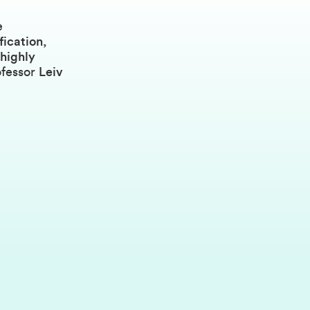
e
fication,
 highly
ofessor
Leiv