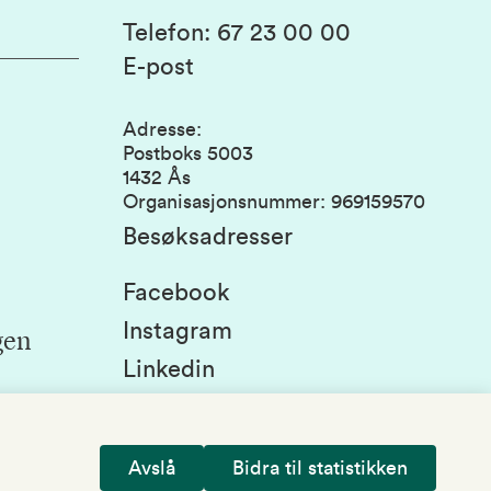
Telefon
:
67 23 00 00
E-post
Adresse
:
Postboks 5003
1432 Ås
Organisasjonsnummer
:
969159570
Besøksadresser
Facebook
Instagram
gen
Linkedin
Snapchat
Avslå
Bidra til statistikken