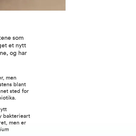
rtene som
et et nytt
ne, og har
er, men
stens blant
net sted for
iotika.
ytt
 bakterieart
ret, men er
rium