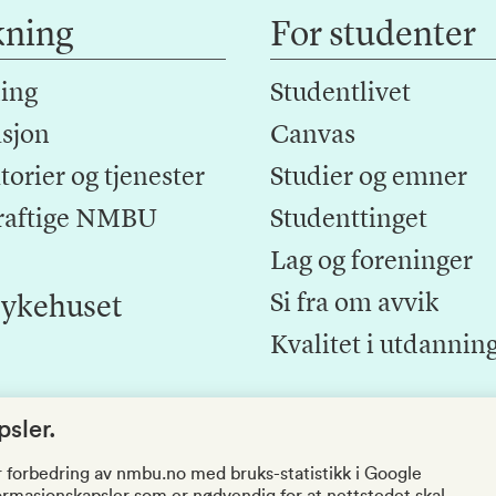
kning
For studenter
ing
Studentlivet
sjon
Canvas
orier og tjenester
Studier og emner
raftige NMBU
Studenttinget
Lag og foreninger
Si fra om avvik
ykehuset
Kvalitet i utdannin
sler.
r forbedring av nmbu.no med bruks-statistikk i Google