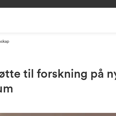
nskap
øtte til forskning på n
kum