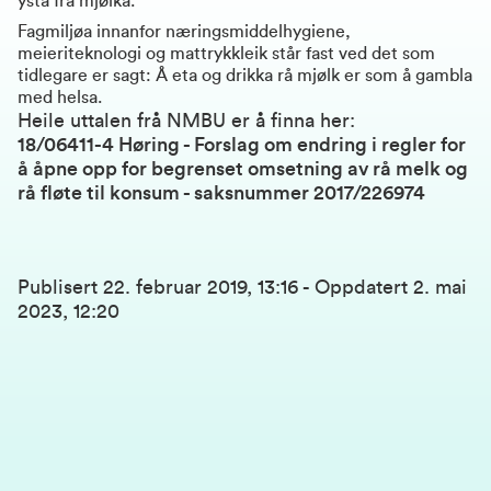
ysta frå mjølka.
Fagmiljøa innanfor næringsmiddelhygiene,
meieriteknologi og mattrykkleik står fast ved det som
tidlegare er sagt: Å eta og drikka rå mjølk er som å gambla
med helsa.
Heile uttalen frå NMBU er å finna her:
18/06411-4 Høring - Forslag om endring i regler for
å åpne opp for begrenset omsetning av rå melk og
rå fløte til konsum - saksnummer 2017/226974
Publisert
22. februar 2019, 13:16
-
Oppdatert
2. mai
2023, 12:20