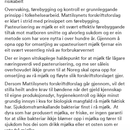
risikabelt
Overvaking, førebygging og kontroll er grunnleggande
prinsipp i folkehelsearbeid. Mattilsynets forskriftsforslag
er klart i strid med prinsippet om førebygging.
Pasteurisering av mjølk er eit svært effektiv førebyggande
tiltak mot matboren smitte og alvorleg sukdom og er ein
metode som har vore nytta i over hundre år. Gjennom å
opna opp for omsetjing av upasteurisert mjølk fjernar ein
eit svært vesentleg nivå av forbrukarvernet
Der er ingen vitskaplege haldepunkt for at mjølk får lågare
næringsverdi ved pasterurisering, og me ser såleis
overhovudet ikkje grunn til at Noreg skal opna opp for
omsetjing av rå mjølk og fløyte slik forskriftsforslaget gjer.
Dersom Mattilsynets forskriftdforslag går gjennom, vil det
stilla heilt andre krav til bøndene når det gjeld kjennskap
til eigne produksjonsdyr, hygienekontroll og ikkje minst
grundig innsyn i kva for biologisk mangfald rå mjølk faktisk
har. Sjukdomsframkallande bakteriar finst i rå mjølk. At
dyra som har produsert mjølka, er friske, er ingen garanti
for at slike bakteriar ikkje blømer opp i mjølka og fører til
sjukdom hos dei som drikk mjølka eller et osten som er