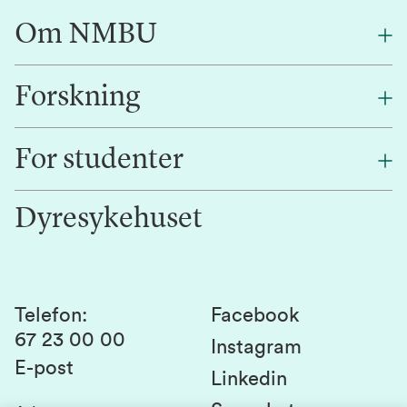
Om NMBU
Forskning
Om oss
Finn en ansatt
For studenter
Forskning
Jobb hos oss
Innovasjon
Dyresykehuset
Alumni
Studentlivet
Laboratorier og tjenester
Presse
Canvas
Bærekraftige NMBU
Kontakt oss
Studier og emner
Telefon
:
Facebook
67 23 00 00
Studenttinget
Instagram
E-post
Linkedin
Lag og foreninger