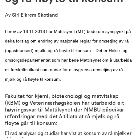
Av
Siri Eikrem Skotland
I brev av 18.11.2018 har Mattilsynet (MT) bede om synspynkt på
deira forslag om endring av nasjonale reglar for omsetjing av rå
(upasteurisert) mjølk og rå fløyte til konsum.
Det er Helse- og
omsorgsdepartementet som har bede Mattilsynet om å utarbeida
eit forskriftsutkast som opnar for ei avgrensa omsetjing av rå
mjølk og rå fløyte til konsum.
Fakultet for kjemi, bioteknologi og matvitskap
(KBM) og Veterinærhøgskolen har utarbeidd eit
høyringssvar til Mattilsynet der NMBU påpeikar
utfordringar med det å tillata at rå mjølk og rå
fløyte går til konsum:
Ei rad analysar og studiar har vist at konsum av rå mjølk er