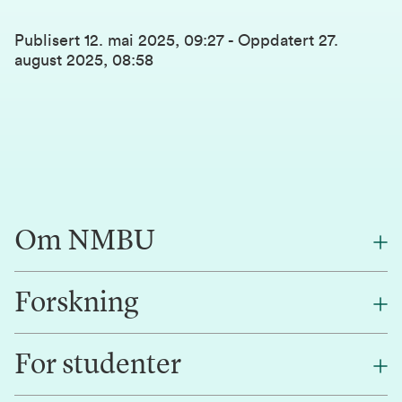
Publisert
12. mai 2025, 09:27
-
Oppdatert
27.
august 2025, 08:58
Om NMBU
Forskning
Om oss
Finn en ansatt
For studenter
Forskning
Jobb hos oss