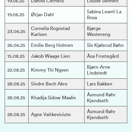
19.06.25
Daniils Cernecs
Louise Sennett
Sabina Leanti La 
19.06.25
Ørjan Dahl
Rosa
Cornelia Rognstad 
Bjørge 
23.06.25
Karlsen
Westereng
26.06.25
Emilie Berg Holmen
Siv Kjølsrud Bøhn
15.08.25
Jakob Waage Lien
Åsa Frostegård
Bjørn-Arne 
22.08.25
Kimmy Thi Ngyen
Lindstedt
28.08.25
Sindre Bech Akre
Lars Bakken
Åsmund Røhr 
28.08.25
Khadija Sidow Maalin
Kjendseth
Åsmund Røhr 
28.08.25
Agne Vaitkeviciute
Kjendseth 