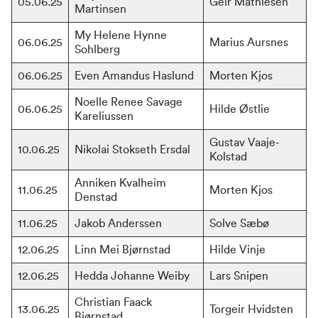
05.06.25
Geir Mathiesen
Martinsen
My Helene Hynne 
06.06.25
Marius Aursnes
Sohlberg
06.06.25
Even Amandus Haslund
Morten Kjos
Noelle Renee Savage 
06.06.25
Hilde Østlie
Kareliussen
Gustav Vaaje-
10.06.25
Nikolai Stokseth Ersdal
Kolstad
Anniken Kvalheim 
11.06.25
Morten Kjos
Denstad
11.06.25
Jakob Anderssen
Solve Sæbø
12.06.25
Linn Mei Bjørnstad
Hilde Vinje
12.06.25
Hedda Johanne Weiby
Lars Snipen
Christian Faack 
13.06.25
Torgeir Hvidsten
Bjørnstad