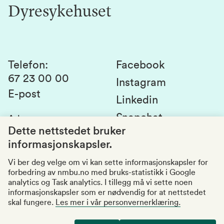
Innovasjon
Dyresykehuset
Alumni
Studentlivet
Laboratorier og tjenester
Presse
Canvas
Bærekraftige NMBU
Kontakt oss
Studier og emner
Telefon
:
Facebook
67 23 00 00
Studenttinget
Instagram
E-post
Linkedin
Lag og foreninger
Snapchat
Adresse
:
Si fra om avvik
Postboks 5003
Dette nettstedet bruker
1432 Ås
informasjonskapsler.
Kvalitet i utdanningen
Organisasjonsnummer
:
969159570
Vi ber deg velge om vi kan sette informasjonskapsler for
forbedring av nmbu.no med bruks-statistikk i Google
Besøksadresser
analytics og Task analytics. I tillegg må vi sette noen
informasjonskapsler som er nødvendig for at nettstedet
skal fungere.
Les mer i vår personvernerklæring.
Tilgjengelighetserklæring
Personvernerklæring