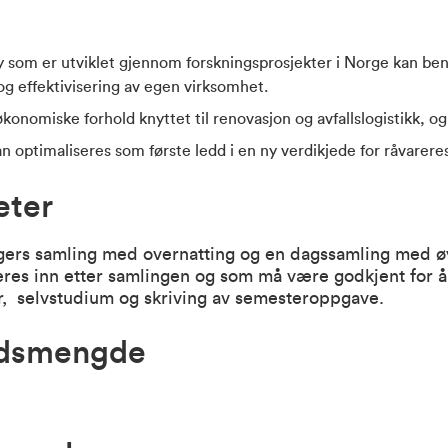
 som er utviklet gjennom forskningsprosjekter i Norge kan benyt
og effektivisering av egen virksomhet.
økonomiske forhold knyttet til renovasjon og avfallslogistikk, og
n optimaliseres som første ledd i en ny verdikjede for råvareress
eter
gers samling med overnatting og en dagssamling med øvi
eres inn etter samlingen og som må være godkjent for å 
r, selvstudium og skriving av semesteroppgave.
idsmengde