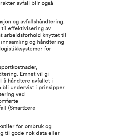
rakter avfall blir også
asjon og avfallshåndtering.
il effektivisering av
mt arbeidsforhold knyttet til
å innsamling og håndtering
logistikksystemer for
nsportkostnader,
dtering. Emnet vil gi
 å håndtere avfallet i
 bli undervist i prinsipper
dtering ved
nomførte
fall (SmartEere
ekstiler for ombruk og
 til gode nok data eller