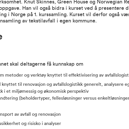
irksomhet. Knut Skinnes, Green House og Norwegian Re:T
ppgave. Han vil også bidra i kurset ved å presentere d
ing i Norge på 1. kurssamling. Kurset vil derfor også væ
nsamling av tekstilavfall i egen kommune.
e
et skal deltagerne få kunnskap om
 metoder og verktøy knyttet til effektivisering av avfallslogist
 knyttet til renovasjon og avfallslogistikk generelt, analysere e
ikk i et miljømessig og økonomisk perspektiv
åndtering (beholdertyper, fellesløsninger versus enkeltløsninger
nsport av avfall og renovasjon
ikkerhet og risisko i analyser