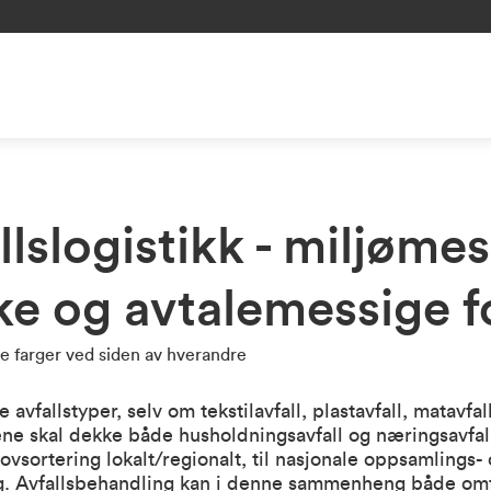
llslogistikk - miljømes
e og avtalemessige f
avfallstyper, selv om tekstilavfall, plastavfall, matavfall,
ne skal dekke både husholdningsavfall og næringsavfall,
ovsortering lokalt/regionalt, til nasjonale oppsamlings-
ing. Avfallsbehandling kan i denne sammenheng både omf