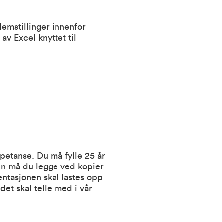
lemstillinger innenfor
av Excel knyttet til
petanse. Du må fylle 25 år
in må du legge ved kopier
entasjonen skal lastes opp
t skal telle med i vår