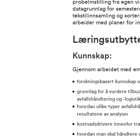
probelmstilling fra egen v
datagrunnlag for semestero
tekstilinnsamling og sorter
arbeider med planer for in
Læringsutbytt
Kunnskap:
Gjennom arbeidet med emn
forskningsbasert kunnskap om
grunnlag for å vurdere tilbud
avfallshåndtering og -logist
hvordan ulike typer avfallsh
resultatene av analyser
kostnadsdrivere innenfor tra
hvordan man skal håndtere us