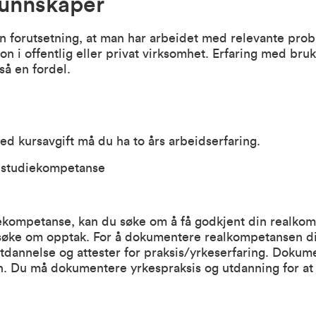
kunnskaper
n forutsetning, at man har arbeidet med relevante prob
jon i offentlig eller privat virksomhet. Erfaring med bruk 
så en fordel.
d kursavgift må du ha to års arbeidserfaring.
l studiekompetanse
ekompetanse, kan du søke om å få godkjent din realkom
l søke om opptak. For å dokumentere realkompetansen d
utdannelse og attester for praksis/yrkeserfaring. Dokum
Du må dokumentere yrkespraksis og utdanning for at de