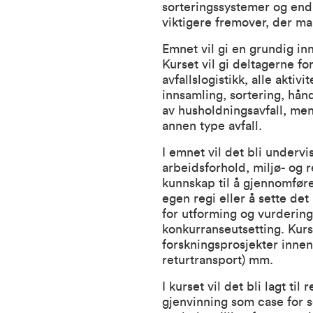
sorteringssystemer og endre
viktigere fremover, der man
Emnet vil gi en grundig inn
Kurset vil gi deltagerne f
avfallslogistikk, alle aktiv
innsamling, sortering, hån
av husholdningsavfall, men
annen type avfall.
I emnet vil det bli underv
arbeidsforhold, miljø- og r
kunnskap til å gjennomføre 
egen regi eller å sette det
for utforming og vurdering
konkurranseutsetting. Kur
forskningsprosjekter innenf
returtransport) mm.
I kurset vil det bli lagt ti
gjenvinning som case for s