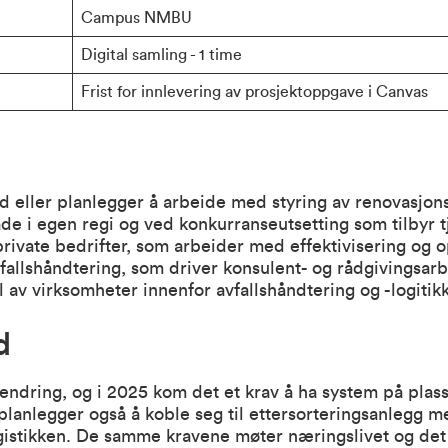
Campus NMBU
Digital samling - 1 time
Frist for innlevering av prosjektoppgave i Canvas
eller planlegger å arbeide med styring av renovasjons-
e i egen regi og ved konkurranseutsetting som tilbyr tj
private bedrifter, som arbeider med effektivisering og o
allshåndtering, som driver konsulent- og rådgivingsarb
 av virksomheter innenfor avfallshåndtering og -logitikk
d
 endring, og i 2025 kom det et krav å ha system på plass 
nlegger også å koble seg til ettersorteringsanlegg m
ogistikken. De samme kravene møter næringslivet og det