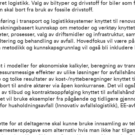
t logistikk. Valg av biltyper og drivstoff for biler som f
 skal bort fra bruk av fossile drivstoff.
føring i transport og logistikksystemer knyttet til renov
orskningsbasert kunnskap om metoder og verktøy knyttet t
iteter, prosesser, valg av driftsmidler og infrastruktur, sa
dtering og behandling av avfall. Hovedfokus vil være p
 metodikk og kunnskapsgrunnlag vil også bli inkludere 
ist i modeller for økonomiske kalkyler, beregning av tra
essursmessige effekter av ulike løsninger for avfallshån
og tolke resultater av kost-/nytteberegninger knyttet til
 bort til andre aktører via åpen konkurranse. Det vil også
 av tilbud og kontraktsoppfølging knyttet til avfallshån
set vil bruke eksempler fra pågående og tidligere gjen
or husholdningsavfall (Innovativ avfallslogistikk), EE-av
l rette for at deltagerne skal kunne bruke innsamling av t
emesteroppgave som alternativ hvis man ikke har tilgang