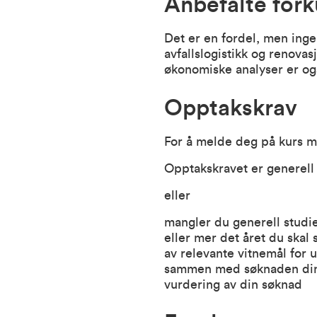
Anbefalte for
Det er en fordel, men inge
avfallslogistikk og renovas
økonomiske analyser er og
Opptakskrav
For å melde deg på kurs me
Opptakskravet er generel
eller
mangler du generell studi
eller mer det året du ska
av relevante vitnemål for 
sammen med søknaden din. 
vurdering av din søknad