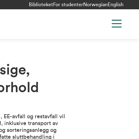
Biblioteket
For studenter
Norwegian
English
sige,
orhold
 EE-avfall og restavfall vil
 inklusive transport av
 og sorteringsanlegg og
atte sluttbehandling i