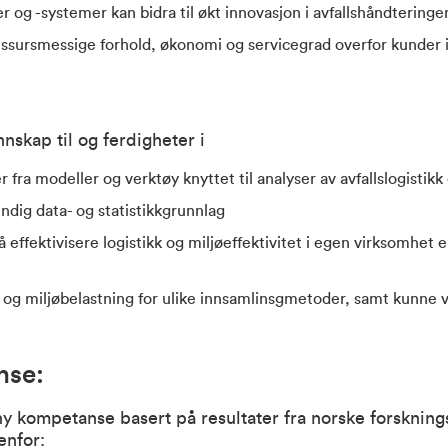
r og -systemer kan bidra til økt innovasjon i avfallshåndteringe
ressursmessige forhold, økonomi og servicegrad overfor kunde
nskap til og ferdigheter i
r fra modeller og verktøy knyttet til analyser av avfallslogisti
ndig data- og statistikkgrunnlag
 effektivisere logistikk og miljøeffektivitet i egen virksomhet el
og miljøbelastning for ulike innsamlinsgmetoder, samt kunne v
nse:
ny kompetanse basert på resultater fra norske forskning
enfor: