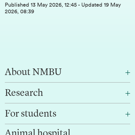
Published
13 May 2026, 12:45
-
Updated
19 May
2026, 08:39
About NMBU
Research
About NMBU
Find an employee
For students
Research
Work for us
Innovation
Animal hospital
Contact us
Canvas