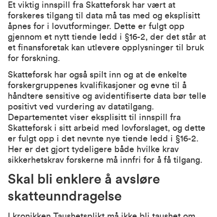
Et viktig innspill fra Skatteforsk har vært at
forskeres tilgang til data må tas med og eksplisitt
åpnes for i lovutforminger. Dette er fulgt opp
gjennom et nytt tiende ledd i §16-2, der det står at
et finansforetak kan utlevere opplysninger til bruk
for forskning.
Skatteforsk har også spilt inn og at de enkelte
forskergruppenes kvalifikasjoner og evne til å
håndtere sensitive og avidentifiserte data bør telle
positivt ved vurdering av datatilgang.
Departementet viser eksplisitt til innspill fra
Skatteforsk i sitt arbeid med lovforslaget, og dette
er fulgt opp i det nevnte nye tiende ledd i §16-2.
Her er det gjort tydeligere både hvilke krav
sikkerhetskrav forskerne må innfri for å få tilgang.
Skal bli enklere å avsløre
skatteunndragelse
I kronikken
Taushetsplikt må ikke bli taushet om