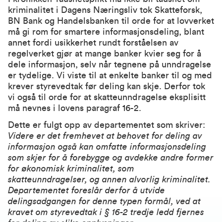
kriminalitet
i Dagens Næringsliv tok Skatteforsk,
BN Bank og Handelsbanken til orde for at lovverket
må gi rom for smartere informasjonsdeling, blant
annet fordi usikkerhet rundt forståelsen av
regelverket gjør at mange banker kvier seg for å
dele informasjon, selv når tegnene på unndragelse
er tydelige. Vi viste til at enkelte banker til og med
krever styrevedtak før deling kan skje. Derfor tok
vi også til orde for at skatteunndragelse eksplisitt
må nevnes i lovens paragraf 16-2.
Dette er fulgt opp av departementet som skriver:
Videre er det fremhevet at behovet for deling av
informasjon også kan omfatte informasjonsdeling
som skjer for å forebygge og avdekke andre former
for økonomisk kriminalitet, som
skatteunndragelser, og annen alvorlig kriminalitet.
Departementet foreslår derfor å utvide
delingsadgangen for denne typen formål, ved at
kravet om styrevedtak i § 16-2 tredje ledd fjernes