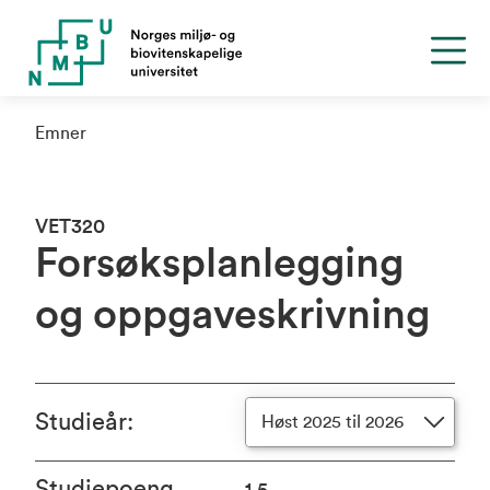
Emner
VET320
Forsøksplanlegging
og oppgaveskrivning
Studieår
:
Høst 2025 til 2026
Studiepoeng
1.5