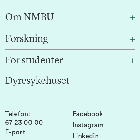
Om NMBU
Forskning
Om oss
Finn en ansatt
For studenter
Forskning
Jobb hos oss
Innovasjon
Dyresykehuset
Alumni
Studentlivet
Laboratorier og tjenester
Presse
Canvas
Bærekraftige NMBU
Kontakt oss
Studier og emner
Telefon
:
Facebook
67 23 00 00
Studenttinget
Instagram
E-post
Linkedin
Lag og foreninger