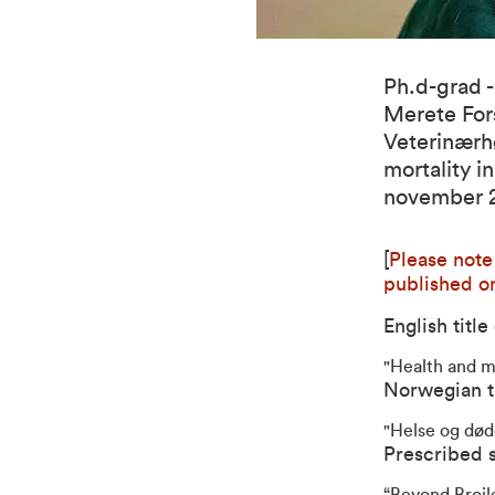
Ph.d-grad -
Merete Fors
Veterinærh
mortality i
november 
[
Please note
published o
English title
"Health and mo
Norwegian ti
"Helse og døde
Prescribed s