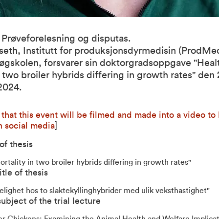
 Prøveforelesning og disputas.
eth, Institutt for produksjonsdyrmedisin (ProdMe
øgskolen, forsvarer sin doktorgradsoppgave "Heal
n two broiler hybrids differing in growth rates" den 
2024.
 that this event will be filmed and made into a video to
n social media
]
 of thesis
rtality in two broiler hybrids differing in growth rates"
tle of thesis
lighet hos to slaktekyllinghybrider med ulik veksthastighet"
ubject of the trial lecture