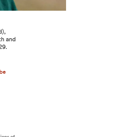
d),
th and
29.
 be