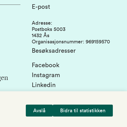
E-post
Adresse
:
Postboks 5003
1432 Ås
Organisasjonsnummer
:
969159570
Besøksadresser
Facebook
Instagram
gen
Linkedin
Snapchat
Avslå
Bidra til statistikken