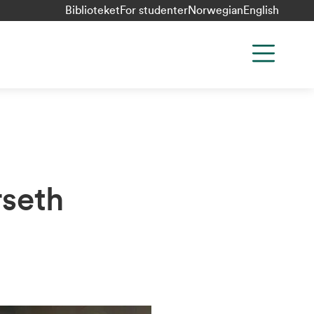
Biblioteket
For studenter
Norwegian
English
rseth