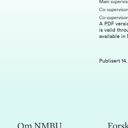
Main supervis
Co-superviso
Co-supervisor
A PDF versi
is valid thr
available in
Publisert
14
Om NMBU
Fors