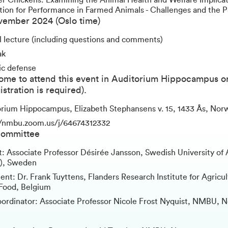
er Chickens: Examining the Animal Health and Welfare Implicat
tion for Performance in Farmed Animals - Challenges and the 
vember 2024 (Oslo time)
al lecture (including questions and comments)
ak
ic defense
come to attend this event in Auditorium Hippocampus 
istration is required).
rium Hippocampus, Elizabeth Stephansens v. 15, 1433 Ås, Nor
//nmbu.zoom.us/j/64674312332
Committee
t: Associate Professor Désirée Jansson, Swedish University of A
U), Sweden
t: Dr. Frank Tuyttens, Flanders Research Institute for Agricul
 Food, Belgium
rdinator: Associate Professor Nicole Frost Nyquist, NMBU, 