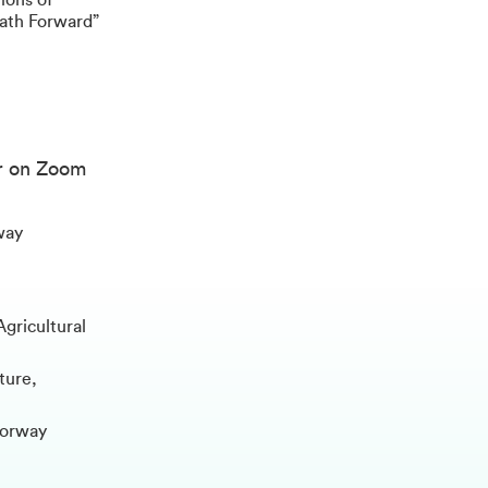
ions of
Path Forward”
or on Zoom
way
gricultural
ture,
Norway