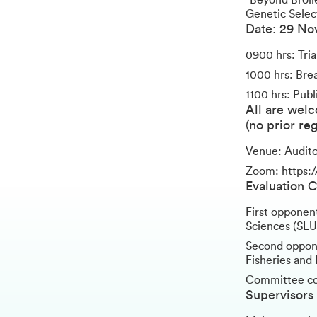
“Beyond Broil
Genetic Selec
Date: 29 No
0900 hrs: Tri
1000 hrs: Bre
1100 hrs: Publ
All are wel
(no prior reg
Venue: Audito
Zoom:
https:
Evaluation 
First opponen
Sciences (SL
Second opponen
Fisheries and
Committee coo
Supervisors