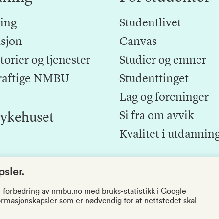
ing
Studentlivet
sjon
Canvas
orier og tjenester
Studier og emner
raftige NMBU
Studenttinget
Lag og foreninger
Si fra om avvik
ykehuset
Kvalitet i utdannin
sler.
r forbedring av nmbu.no med bruks-statistikk i Google
nformasjonskapsler som er nødvendig for at nettstedet skal
Tilgjengelighetserklæring
Personvernerklæring
Endre cookies