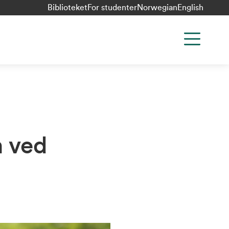
Biblioteket
For studenter
Norwegian
English
n ved