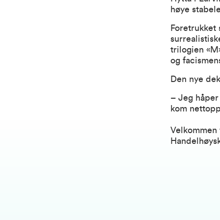
høye stabelen
Foretrukket 
surrealistis
trilogien «M
og facismens 
Den nye deka
– Jeg håper 
kom nettopp 
Velkommen ti
Handelhøy