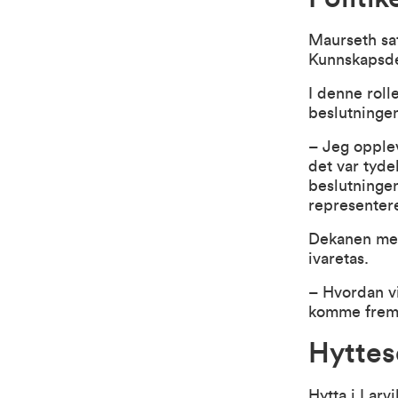
Maurseth sat
Kunnskapsde
I denne roll
beslutningen
– Jeg opplev
det var tyde
beslutningen
representere
Dekanen men
ivaretas.
– Hvordan vi
komme frem
Hytte
Hytta i Larvi