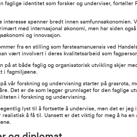
n faglige identitet som forsker og underviser, forteller 
ge interesse spenner bredt innen samfunnsøkonomien. 
primært med internasjonal økonomi, men har siden ogs
søkonomi og innovasjon.
kommer fra en stilling som førsteamanuensis ved Handel
han vært involvert i deres kvalitetsarbeid som fagperso
n på at både faglig og organisatorisk utvikling skjer me
 i fagmiljøene.
 på vår forskning og undervisning starter på grasrota, 
åre. Det er de som legger grunnlaget for den faglige ut
aliteten i forskning og undervisning.
egentlig lyst til å fortsette å undervise, men det er jeg 
realistisk å få til. Uansett er det viktig for meg å ha en
tene.
ker og diplomat