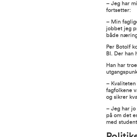
– Jeg har mi
fortsetter:
– Min fagli
jobbet jeg 
både næring
Per Botolf 
BI. Der han 
Han har troe
utgangspunkt
– Kvaliteten
fagfolkene v
og sikrer kv
– Jeg har jo 
på om det er 
med studen
Politi