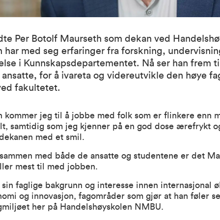
trådte Per Botolf Maurseth som dekan ved Handelsh
har med seg erfaringer fra forskning, undervisnin
delse i Kunnskapsdepartementet. Nå ser han frem til
ansatte, for å ivareta og videreutvikle den høye fa
ved fakultetet.
kommer jeg til å jobbe med folk som er flinkere enn m
lt, samtidig som jeg kjenner på en god dose ærefrykt og 
 dekanen med et smil.
 sammen med både de ansatte og studentene er det Ma
ller mest til med jobben.
 sin faglige bakgrunn og interesse innen internasjonal 
mi og innovasjon, fagområder som gjør at han føler se
gmiljøet her på Handelshøyskolen NMBU.