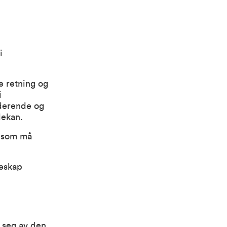
i
e retning og
i
uderende og
 dekan.
l som må
leskap
e seg av den