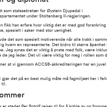
t som statssekretær for Øystein Djupedal i
partementet under Stoltenberg II-regjeringen.
en fikk han erfare hvor viktig det er med god forankring 
e, spesielt i saker med stor uenighet.
de det som spesielt motiverende når alle trakk i samm
lig hvem en representerte. Det bidro til større åpenhet 
e. Jeg synes det er viktig å prate med folk, være inkl
 de jeg leder. Det vil være viktig for meg i rollen som
er at vi gjennom ACCSB-akkrediteringen har en juve
 gjør det på en best mulig måte må fagmiljøet her i fel
 til.
sommer
k er stedet Per Botolf reiser til for å koble av og forsyn