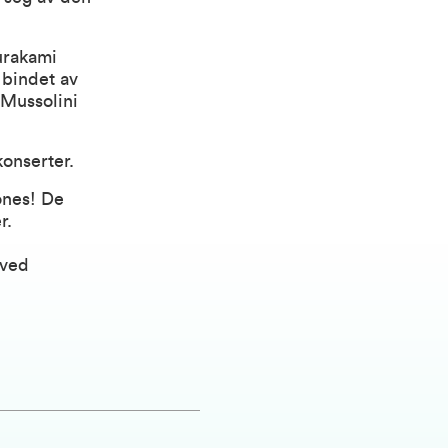
urakami
 bindet av
 Mussolini
konserter.
ones! De
er.
 ved