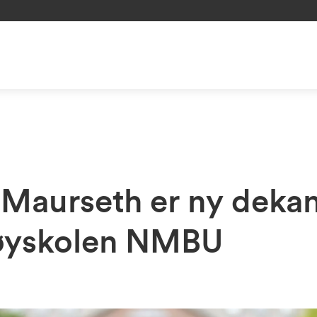
f Maurseth er ny deka
øyskolen NMBU