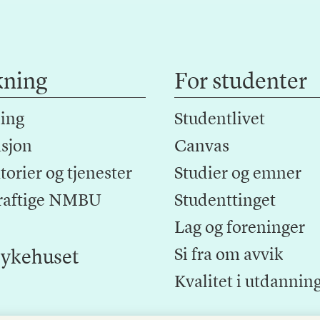
kning
For studenter
ing
Studentlivet
sjon
Canvas
orier og tjenester
Studier og emner
raftige NMBU
Studenttinget
Lag og foreninger
Si fra om avvik
ykehuset
Kvalitet i utdannin