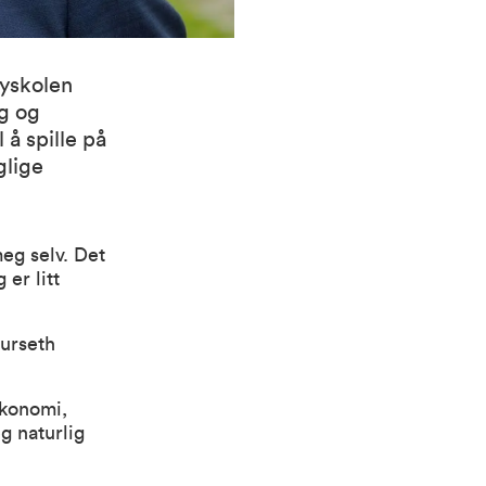
øyskolen
g og
 å spille på
glige
eg selv. Det
er litt
urseth
økonomi,
g naturlig