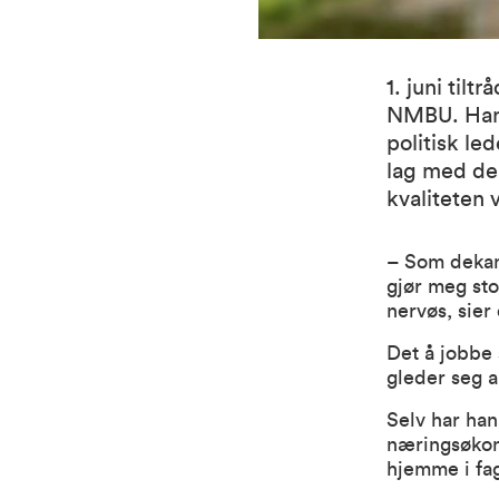
1. juni til
NMBU. Han 
politisk le
lag med de 
kvaliteten 
– Som dekan 
gjør meg sto
nervøs, sier
Det å jobbe
gleder seg a
Selv har han
næringsøkono
hjemme i fa