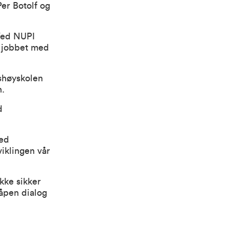
Per Botolf og
Ved NUPI
å jobbet med
shøyskolen
n.
d
med
viklingen vår
ikke sikker
 åpen dialog