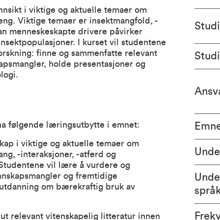
nsikt i viktige og aktuelle temaer om
eng. Viktige temaer er insektmangfold, -
Stud
rdan menneskeskapte drivere påvirker
nsektpopulasjoner. I kurset vil studentene
orskning: finne og sammenfatte relevant
Stud
skapsmangler, holde presentasjoner og
logi.
Ansva
 ha følgende læringsutbytte i emnet:
Emne
ap i viktige og aktuelle temaer om
Unde
ng, -interaksjoner, -atferd og
Studentene vil lære å vurdere og
unnskapsmangler og fremtidige
Unde
es utdanning om bærekraftig bruk av
språ
Frek
ut relevant vitenskapelig litteratur innen