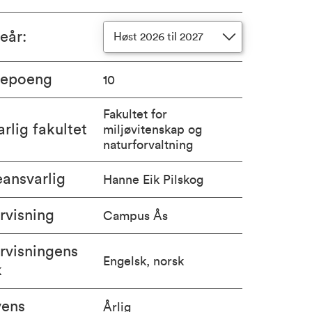
ieår
:
Høst 2026 til 2027
iepoeng
10
Fakultet for
rlig fakultet
miljøvitenskap og
naturforvaltning
ansvarlig
Hanne Eik Pilskog
rvisning
Campus Ås
rvisningens
Engelsk, norsk
k
vens
Årlig