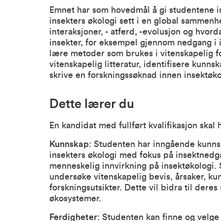
Emnet har som hovedmål å gi studentene in
insekters økologi sett i en global sammenh
interaksjoner, - atferd, -evolusjon og hvo
insekter, for eksempel gjennom nedgang i i
lære metoder som brukes i vitenskapelig f
vitenskapelig litteratur, identifisere kunn
skrive en forskningssøknad innen insektøko
Dette lærer du
En kandidat med fullført kvalifikasjon skal
Kunnskap
: Studenten har inngående kunnsk
insekters økologi med fokus på insektnedga
menneskelig innvirkning på insektøkologi. 
undersøke vitenskapelig bevis, årsaker, k
forskningsutsikter. Dette vil bidra til der
økosystemer.
Ferdigheter
: Studenten kan finne og velge 