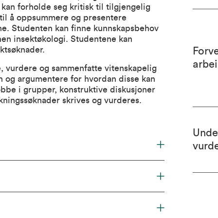
an forholde seg kritisk til tilgjengelig
 til å oppsummere og presentere
mne. Studenten kan finne kunnskapsbehov
nen insektøkologi. Studentene kan
ektsøknader.
Forv
arbe
e, vurdere og sammenfatte vitenskapelig
pen og argumentere for hvordan disse kan
obbe i grupper, konstruktive diskusjoner
skningssøknader skrives og vurderes.
Unde
vurd