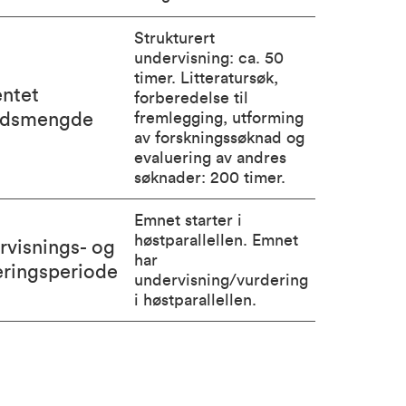
Strukturert
undervisning: ca. 50
timer. Litteratursøk,
entet
forberedelse til
idsmengde
fremlegging, utforming
av forskningssøknad og
evaluering av andres
søknader: 200 timer.
Emnet starter i
høstparallellen. Emnet
rvisnings- og
har
eringsperiode
undervisning/vurdering
i høstparallellen.