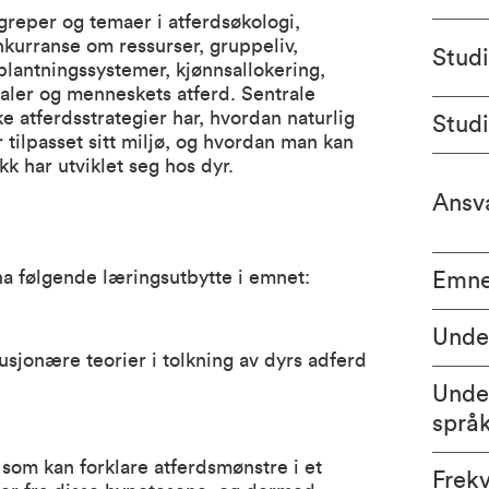
greper og temaer i atferdsøkologi,
nkurranse om ressurser, gruppeliv,
Stud
rplantningssystemer, kjønnsallokering,
aler og menneskets atferd. Sentrale
e atferdsstrategier har, hvordan naturlig
Stud
ir tilpasset sitt miljø, og hvordan man kan
kk har utviklet seg hos dyr.
Ansva
 ha følgende læringsutbytte i emnet:
Emne
Unde
sjonære teorier i tolkning av dyrs adferd
Unde
språ
som kan forklare atferdsmønstre i et
Frek