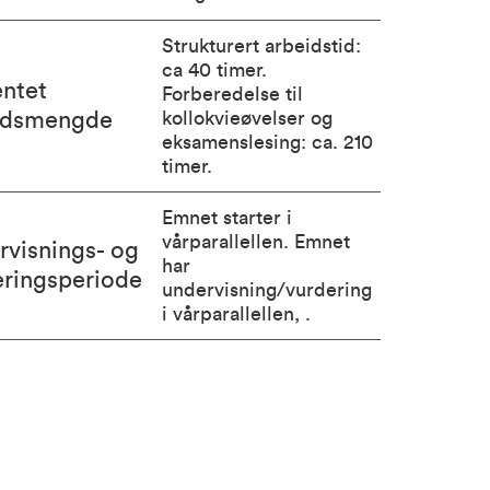
Strukturert arbeidstid:
ca 40 timer.
entet
Forberedelse til
idsmengde
kollokvieøvelser og
eksamenslesing: ca. 210
timer.
Emnet starter i
vårparallellen. Emnet
rvisnings- og
har
eringsperiode
undervisning/vurdering
i vårparallellen, .