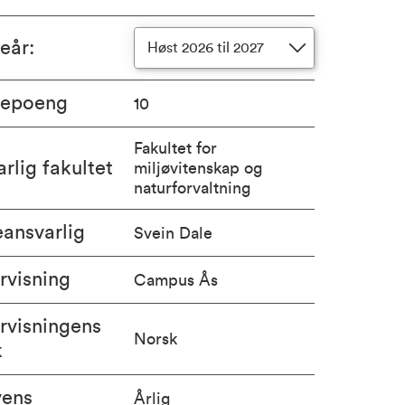
ieår
:
Høst 2026 til 2027
iepoeng
10
Fakultet for
rlig fakultet
miljøvitenskap og
naturforvaltning
ansvarlig
Svein Dale
rvisning
Campus Ås
rvisningens
Norsk
k
vens
Årlig