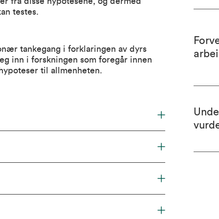
ner fra disse hypotesene, og dermed
an testes.
Forv
onær tankegang i forklaringen av dyrs
arbe
seg inn i forskningen som foregår innen
hypoteser til allmenheten.
Unde
vurd