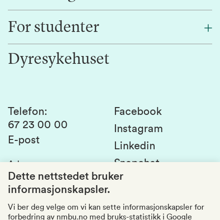
Finn en ansatt
For studenter
Forskning
Jobb hos oss
Innovasjon
Dyresykehuset
Alumni
Studentlivet
Laboratorier og tjenester
Presse
Canvas
Bærekraftige NMBU
Kontakt oss
Studier og emner
Telefon
:
Facebook
67 23 00 00
Studenttinget
Instagram
E-post
Linkedin
Lag og foreninger
Snapchat
Adresse
:
Si fra om avvik
Postboks 5003
Dette nettstedet bruker
1432 Ås
informasjonskapsler.
Kvalitet i utdanningen
Organisasjonsnummer
:
969159570
Vi ber deg velge om vi kan sette informasjonskapsler for
forbedring av nmbu.no med bruks-statistikk i Google