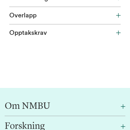
Overlapp
Opptakskrav
Om NMBU
Forskning
Om oss