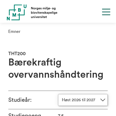
Emner
THT200
Bærekraftig
overvannshåndtering
Studieår
:
Høst 2026 til 2027
Studiepoeng
7.5