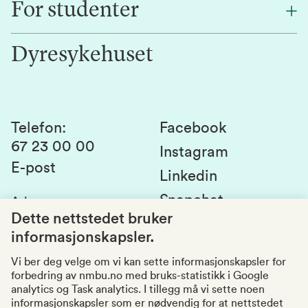
For studenter
Forskning
Jobb hos oss
Innovasjon
Dyresykehuset
Alumni
Studentlivet
Laboratorier og tjenester
Presse
Canvas
Bærekraftige NMBU
Kontakt oss
Studier og emner
Telefon
:
Facebook
67 23 00 00
Studenttinget
Instagram
E-post
Linkedin
Lag og foreninger
Snapchat
Adresse
:
Si fra om avvik
Postboks 5003
Dette nettstedet bruker
1432 Ås
informasjonskapsler.
Kvalitet i utdanningen
Organisasjonsnummer
:
969159570
Vi ber deg velge om vi kan sette informasjonskapsler for
forbedring av nmbu.no med bruks-statistikk i Google
Besøksadresser
analytics og Task analytics. I tillegg må vi sette noen
informasjonskapsler som er nødvendig for at nettstedet