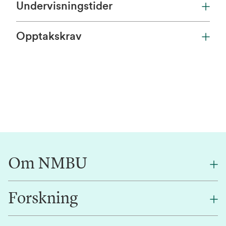
Undervisningstider
Opptakskrav
Om NMBU
Forskning
Om oss
Finn en ansatt