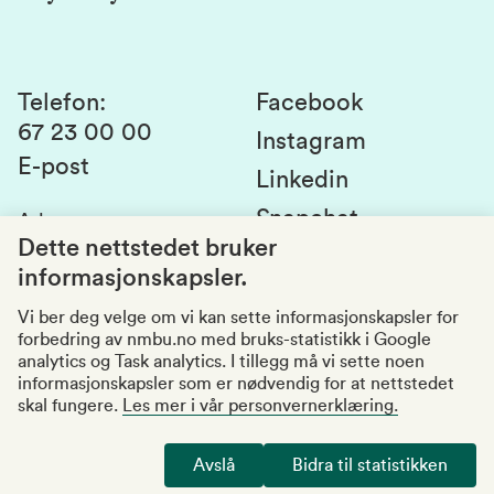
Laboratorier og tjenester
Presse
Canvas
Bærekraftige NMBU
Kontakt oss
Studier og emner
Telefon
:
Facebook
67 23 00 00
Studenttinget
Instagram
E-post
Linkedin
Lag og foreninger
Snapchat
Adresse
:
Si fra om avvik
Postboks 5003
Dette nettstedet bruker
1432 Ås
informasjonskapsler.
Kvalitet i utdanningen
Organisasjonsnummer
:
969159570
Vi ber deg velge om vi kan sette informasjonskapsler for
forbedring av nmbu.no med bruks-statistikk i Google
Besøksadresser
analytics og Task analytics. I tillegg må vi sette noen
informasjonskapsler som er nødvendig for at nettstedet
skal fungere.
Les mer i vår personvernerklæring.
Tilgjengelighetserklæring
Personvernerklæring
Avslå
Bidra til statistikken
Endre cookies