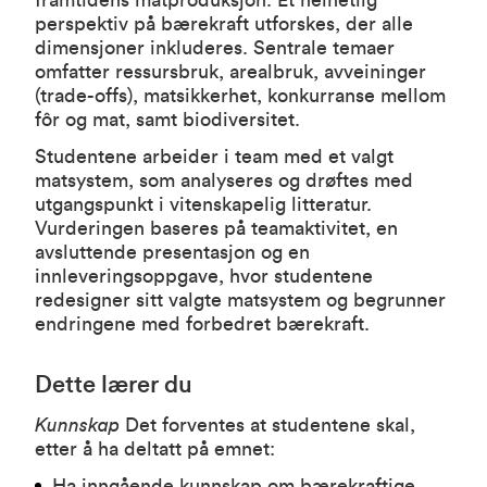
framtidens matproduksjon. Et helhetlig
perspektiv på bærekraft utforskes, der alle
dimensjoner inkluderes. Sentrale temaer
omfatter ressursbruk, arealbruk, avveininger
(trade-offs), matsikkerhet, konkurranse mellom
fôr og mat, samt biodiversitet.
Studentene arbeider i team med et valgt
matsystem, som analyseres og drøftes med
utgangspunkt i vitenskapelig litteratur.
Vurderingen baseres på teamaktivitet, en
avsluttende presentasjon og en
innleveringsoppgave, hvor studentene
redesigner sitt valgte matsystem og begrunner
endringene med forbedret bærekraft.
Dette lærer du
Kunnskap
Det forventes at studentene skal,
etter å ha deltatt på emnet:
Ha inngående kunnskap om bærekraftige