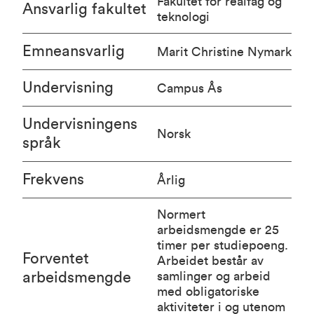
Fakultet for realfag og
Ansvarlig fakultet
teknologi
Emneansvarlig
Marit Christine Nymark
Undervisning
Campus Ås
Undervisningens
Norsk
språk
Frekvens
Årlig
Normert
arbeidsmengde er 25
timer per studiepoeng.
Forventet
Arbeidet består av
arbeidsmengde
samlinger og arbeid
med obligatoriske
aktiviteter i og utenom