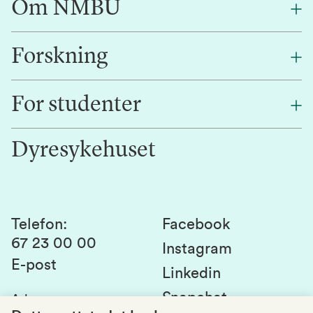
Om NMBU
Forskning
Om oss
Finn en ansatt
For studenter
Forskning
Jobb hos oss
Innovasjon
Dyresykehuset
Alumni
Studentlivet
Laboratorier og tjenester
Presse
Canvas
Bærekraftige NMBU
Kontakt oss
Studier og emner
Telefon
:
Facebook
67 23 00 00
Studenttinget
Instagram
E-post
Linkedin
Lag og foreninger
Snapchat
Adresse
: