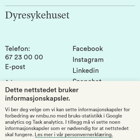
Jobb hos oss
Innovasjon
Dyresykehuset
Alumni
Studentlivet
Laboratorier og tjenester
Presse
Canvas
Bærekraftige NMBU
Kontakt oss
Studier og emner
Telefon
:
Facebook
67 23 00 00
Studenttinget
Instagram
E-post
Linkedin
Lag og foreninger
Snapchat
Adresse
:
Si fra om avvik
Postboks 5003
Dette nettstedet bruker
1432 Ås
informasjonskapsler.
Kvalitet i utdanningen
Organisasjonsnummer
:
969159570
Vi ber deg velge om vi kan sette informasjonskapsler for
forbedring av nmbu.no med bruks-statistikk i Google
Besøksadresser
analytics og Task analytics. I tillegg må vi sette noen
informasjonskapsler som er nødvendig for at nettstedet
skal fungere.
Les mer i vår personvernerklæring.
Tilgjengelighetserklæring