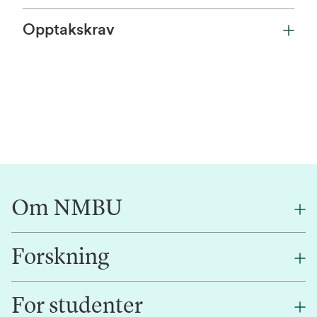
Opptakskrav
Om NMBU
Forskning
Om oss
Finn en ansatt
For studenter
Forskning