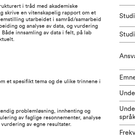
rukturert i tråd med akademiske
g skrive en vitenskapelig rapport om et
Stud
lemstilling utarbeidet i samråd/samarbeid
eiding og analyse av data, og vurdering
r. Både innsamling av data i felt, på lab
Stud
tuelt.
Ansva
Emne
 et spesifikt tema og de ulike trinnene i
Unde
Unde
tendig problemløsning, innhenting og
språ
mulering av faglige resonnementer, analyse
sk vurdering av egne resultater.
Frek