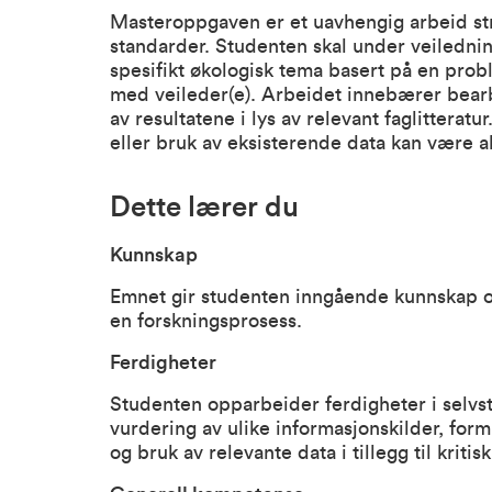
Masteroppgaven er et uavhengig arbeid st
standarder. Studenten skal under veilednin
spesifikt økologisk tema basert på en prob
med veileder(e). Arbeidet innebærer bearb
av resultatene i lys av relevant faglitteratu
eller bruk av eksisterende data kan være ak
Dette lærer du
Kunnskap
Emnet gir studenten inngående kunnskap om
en forskningsprosess.
Ferdigheter
Studenten opparbeider ferdigheter i selvs
vurdering av ulike informasjonskilder, for
og bruk av relevante data i tillegg til kriti