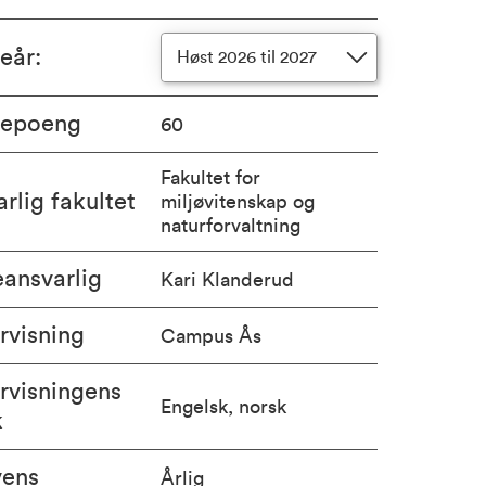
ieår
:
Høst 2026 til 2027
iepoeng
60
Fakultet for
rlig fakultet
miljøvitenskap og
naturforvaltning
ansvarlig
Kari Klanderud
rvisning
Campus Ås
rvisningens
Engelsk, norsk
k
vens
Årlig