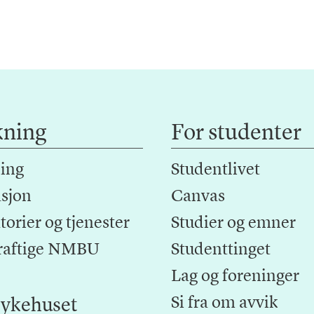
kning
For studenter
ing
Studentlivet
sjon
Canvas
orier og tjenester
Studier og emner
raftige NMBU
Studenttinget
Lag og foreninger
Si fra om avvik
ykehuset