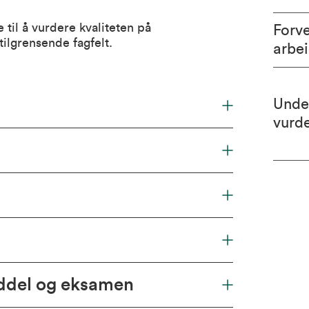
til å vurdere kvaliteten på
Forv
tilgrensende fagfelt.
arbe
Unde
vurd
iddel og eksamen