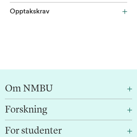
Opptakskrav
Om NMBU
Forskning
Om oss
Finn en ansatt
For studenter
Forskning