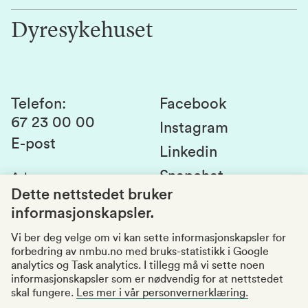
Jobb hos oss
Innovasjon
Dyresykehuset
Alumni
Studentlivet
Laboratorier og tjenester
Presse
Canvas
Bærekraftige NMBU
Kontakt oss
Studier og emner
Telefon
:
Facebook
67 23 00 00
Studenttinget
Instagram
E-post
Linkedin
Lag og foreninger
Snapchat
Adresse
:
Si fra om avvik
Postboks 5003
Dette nettstedet bruker
1432 Ås
informasjonskapsler.
Kvalitet i utdanningen
Organisasjonsnummer
:
969159570
Vi ber deg velge om vi kan sette informasjonskapsler for
forbedring av nmbu.no med bruks-statistikk i Google
Besøksadresser
analytics og Task analytics. I tillegg må vi sette noen
informasjonskapsler som er nødvendig for at nettstedet
skal fungere.
Les mer i vår personvernerklæring.
Tilgjengelighetserklæring