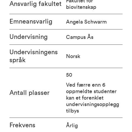
Fakultet for
Ansvarlig fakultet
biovitenskap
Emneansvarlig
Angela Schwarm
Undervisning
Campus Ås
Undervisningens
Norsk
språk
50
Ved færre enn 6
oppmeldte studenter
Antall plasser
kan et forenklet
undervisningsopplegg
tilbys
Frekvens
Årlig