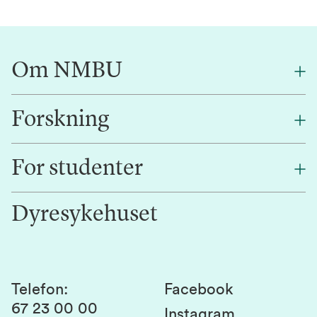
Om NMBU
Forskning
Om oss
Finn en ansatt
For studenter
Forskning
Jobb hos oss
Innovasjon
Dyresykehuset
Alumni
Studentlivet
Laboratorier og tjenester
Presse
Canvas
Bærekraftige NMBU
Kontakt oss
Studier og emner
Telefon
:
Facebook
67 23 00 00
Studenttinget
Instagram