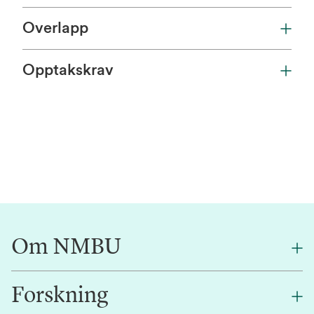
Overlapp
Opptakskrav
Om NMBU
Forskning
Om oss