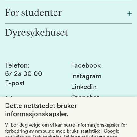
Finn en ansatt
For studenter
Forskning
Jobb hos oss
Innovasjon
Dyresykehuset
Alumni
Studentlivet
Laboratorier og tjenester
Presse
Canvas
Bærekraftige NMBU
Kontakt oss
Studier og emner
Telefon
:
Facebook
67 23 00 00
Studenttinget
Instagram
E-post
Linkedin
Lag og foreninger
Snapchat
Adresse
:
Si fra om avvik
Postboks 5003
Dette nettstedet bruker
1432 Ås
informasjonskapsler.
Kvalitet i utdanningen
Organisasjonsnummer
:
969159570
Vi ber deg velge om vi kan sette informasjonskapsler for
forbedring av nmbu.no med bruks-statistikk i Google
Besøksadresser