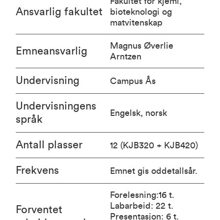
Fakultet for kjemi,
Ansvarlig fakultet
bioteknologi og
matvitenskap
Magnus Øverlie
Emneansvarlig
Arntzen
Undervisning
Campus Ås
Undervisningens
Engelsk, norsk
språk
Antall plasser
12 (KJB320 + KJB420)
Frekvens
Emnet gis oddetallsår.
Forelesning:16 t.
Labarbeid: 22 t.
Forventet
Presentasjon: 6 t.