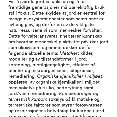
For å ivareta jordas funksjon også for
fremtidige generasjoner må bærekraftig bruk
stå i fokus. Dette skyldes at jord er sentral for
mange økosystemtjenester som samfunnet er
avhengig av, og derfor en av de viktigste
naturressursene vi som mennesker forvalter.
Dette forvalteransvaret innebærer kunnskap
om hvordan menneskelig aktivitet påvirker jord
som økosystem og emnet dekker derfor
følgende aktuelle tema:
Metaller
: kilder,
modellering av tilstandsformer i jord,
spredning, biotilgjengelighet, effekter på
planter og mikroorganismer, tålegrenser,
remediering.
Organiske kjemikalier i miljøet
:
oppførsel av organiske kjemikalier i miljøet
med søkelys på risiko, nedbrytning samt
jord/vann remediering.
Klimaendringer og
terrestrisk karbon
: søkelys på klimatiske og
terrestriske faktorer som styrer fotosyntesen
og respirasjonens betydning for karbon i jord.
Transport av forurensninger
: identifisere og