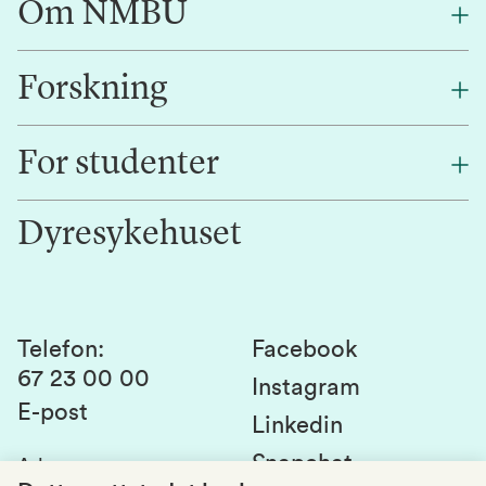
Om NMBU
Forskning
Om oss
Finn en ansatt
For studenter
Forskning
Jobb hos oss
Innovasjon
Dyresykehuset
Alumni
Studentlivet
Laboratorier og tjenester
Presse
Canvas
Bærekraftige NMBU
Kontakt oss
Studier og emner
Telefon
:
Facebook
67 23 00 00
Studenttinget
Instagram
E-post
Linkedin
Lag og foreninger
Snapchat
Adresse
: