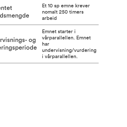
Et 10 sp emne krever
entet
nomalt 250 timers
idsmengde
arbeid
Emnet starter i
vårparallellen. Emnet
rvisnings- og
har
eringsperiode
undervisning/vurdering
i vårparallellen.