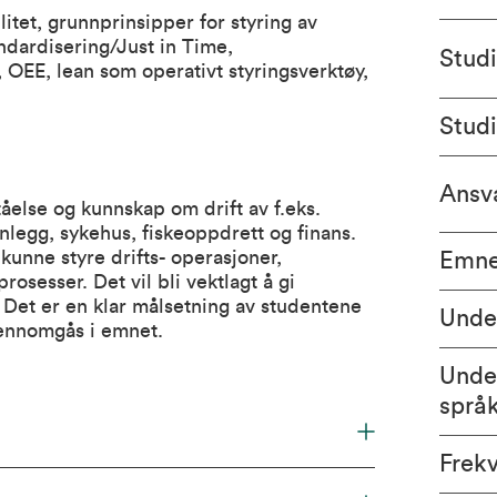
ilitet, grunnprinsipper for styring av
andardisering/Just in Time,
Stud
 OEE, lean som operativt styringsverktøy,
Stud
Ansva
else og kunnskap om drift av f.eks.
anlegg, sykehus, fiskeoppdrett og finans.
unne styre drifts- operasjoner,
Emne
rosesser. Det vil bli vektlagt å gi
Det er en klar målsetning av studentene
Unde
gjennomgås i emnet.
Unde
språ
Frek