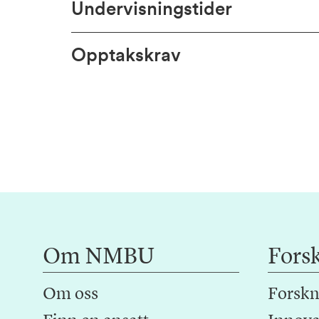
Undervisningstider
Opptakskrav
Om NMBU
Fors
Om oss
Forskn