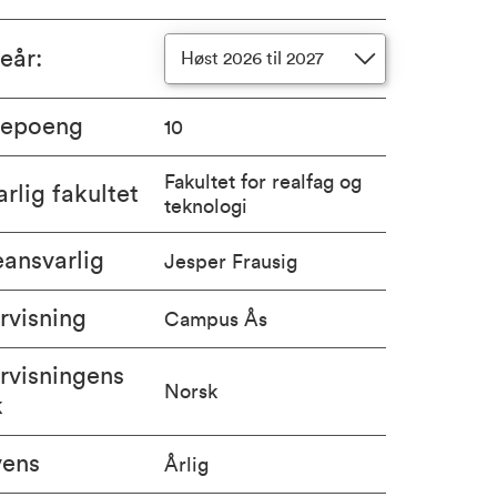
ieår
:
Høst 2026 til 2027
iepoeng
10
Fakultet for realfag og
rlig fakultet
teknologi
ansvarlig
Jesper Frausig
rvisning
Campus Ås
rvisningens
Norsk
k
vens
Årlig