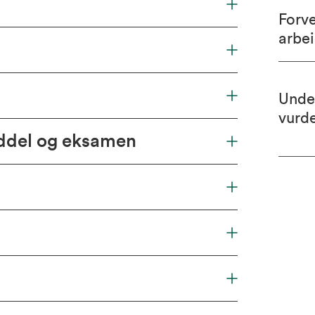
Forv
arbe
Unde
vurd
iddel og eksamen