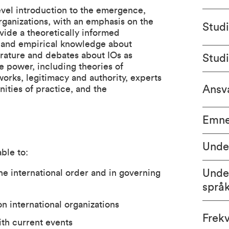
vel introduction to the emergence,
rganizations, with an emphasis on the
Stud
vide a theoretically informed
, and empirical knowledge about
erature and debates about IOs as
Stud
e power, including theories of
orks, legitimacy and authority, experts
Ansva
ties of practice, and the
Emne
Unde
ble to:
Unde
he international order and in governing
språ
n international organizations
Frek
ith current events