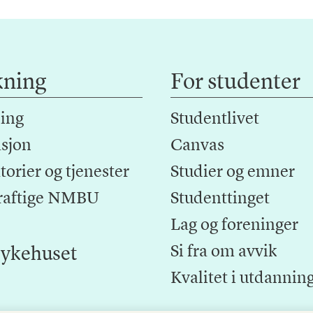
kning
For studenter
ing
Studentlivet
sjon
Canvas
orier og tjenester
Studier og emner
raftige NMBU
Studenttinget
Lag og foreninger
Si fra om avvik
ykehuset
Kvalitet i utdannin