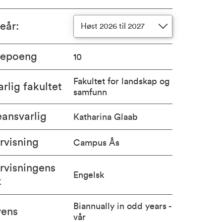
ieår
:
Høst 2026 til 2027
iepoeng
10
Fakultet for landskap og
rlig fakultet
samfunn
ansvarlig
Katharina Glaab
rvisning
Campus Ås
rvisningens
Engelsk
k
Biannually in odd years -
vens
vår