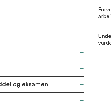
Forv
arbe
Unde
vurd
iddel og eksamen