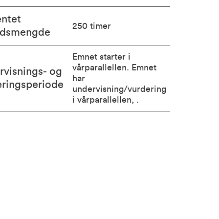
entet
250 timer
idsmengde
Emnet starter i
vårparallellen. Emnet
rvisnings- og
har
eringsperiode
undervisning/vurdering
i vårparallellen, .